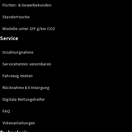
E-Klasse
Flotten- & Gewerbekunden
Limousine
S-Klasse
Standortsuche
S-Klasse
Limousine
Modelle unter 129 g/km CO2
lang
Service
Mercedes-
Maybach S-
Inzahlungnahme
Klasse
Servicetermin vereinbaren
Konfigurator
Online
Fahrzeug mieten
Store
Rücknahme & Entsorgung
SUV & Geländewagen
Digitale Rettungshelfer
FAQ
Videoanleitungen