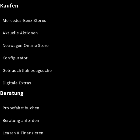
Plug-in-Hybrid Modelle
Kaufen
Limousinen
Mercedes-Benz Stores
Aktuelle Aktionen
Neuwagen Online Store
Konfigurator
Alle
Gebrauchtfahrzeugsuche
Limousinen
CLA
Elektrisch
Digitale Extras
CLA
C-Klasse
Beratung
Limousine
C-Klasse
Probefahrt buchen
Elektrisch
Limousine
EQE
Beratung anfordern
Elektrisch
Limousine
EQS
Leasen & Finanzieren
Elektrisch
Limousine