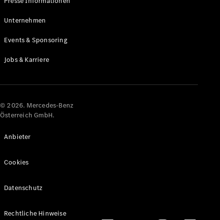
Presse Informationen
Maybach
Neu
GLS
Unternehmen
G-
Elektrisch
Events & Sponsoring
Klasse
G-Klasse
Jobs & Karriere
Konfigurator
Online
Store
© 2026. Mercedes-Benz
T-Modelle / Kombis
Österreich GmbH.
Anbieter
Cookies
Datenschutz
Alle T-
Rechtliche Hinweise