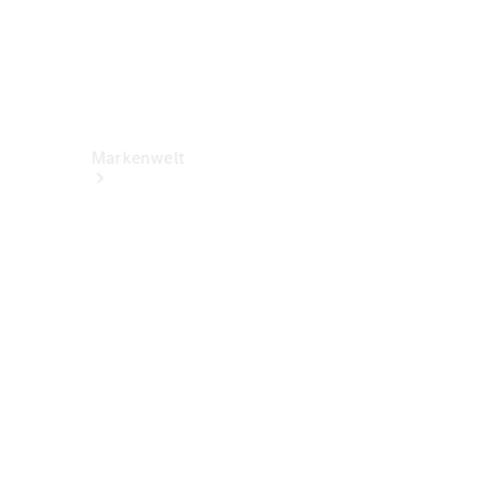
Markenwelt
Über
Mercedes-
Benz