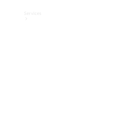
Services
Alle
Services
Service
buchen
Aktionen
Frühjahrscheck