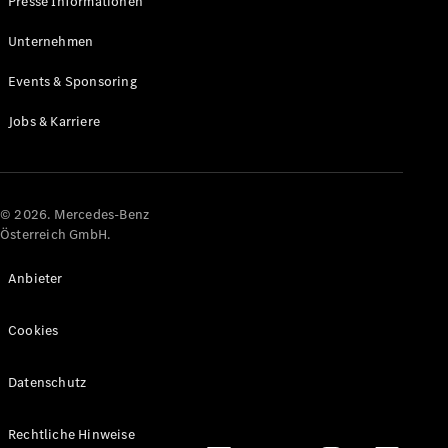
Presse Informationen
Maybach
Neu
GLS
Unternehmen
G-
Elektrisch
Events & Sponsoring
Klasse
G-Klasse
Jobs & Karriere
Konfigurator
Online
Store
© 2026. Mercedes-Benz
T-Modelle / Kombis
Österreich GmbH.
Anbieter
Cookies
Datenschutz
Alle T-
Rechtliche Hinweise