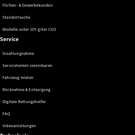
E-Klasse
Flotten- & Gewerbekunden
Limousine
S-Klasse
Standortsuche
S-Klasse
Limousine
Modelle unter 129 g/km CO2
lang
Service
Mercedes-
Maybach S-
Inzahlungnahme
Klasse
Servicetermin vereinbaren
Konfigurator
Online
Fahrzeug mieten
Store
Rücknahme & Entsorgung
SUV & Geländewagen
Digitale Rettungshelfer
FAQ
Videoanleitungen