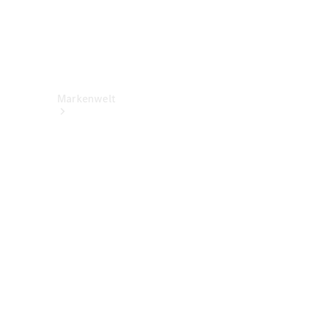
Markenwelt
Über
Mercedes-
Benz