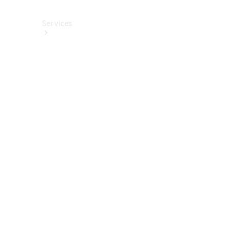
Services
Alle
Services
Service
buchen
Aktionen
Frühjahrscheck