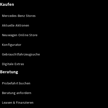
Plug-in-Hybrid Modelle
Kaufen
Limousinen
Mercedes-Benz Stores
Aktuelle Aktionen
Neuwagen Online Store
Konfigurator
Alle
Gebrauchtfahrzeugsuche
Limousinen
CLA
Elektrisch
Digitale Extras
CLA
C-Klasse
Beratung
Limousine
C-Klasse
Probefahrt buchen
Elektrisch
Limousine
EQE
Beratung anfordern
Elektrisch
Limousine
EQS
Leasen & Finanzieren
Elektrisch
Limousine