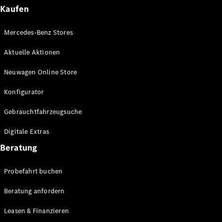
Plug-in-Hybrid Modelle
Kaufen
Limousinen
Mercedes-Benz Stores
Aktuelle Aktionen
Neuwagen Online Store
Konfigurator
Alle
Gebrauchtfahrzeugsuche
Limousinen
CLA
Elektrisch
Digitale Extras
CLA
C-Klasse
Beratung
Limousine
C-Klasse
Probefahrt buchen
Elektrisch
Limousine
EQE
Beratung anfordern
Elektrisch
Limousine
EQS
Leasen & Finanzieren
Elektrisch
Limousine