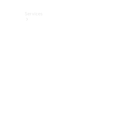
Services
Alle
Services
Service
buchen
Aktionen
Frühjahrscheck