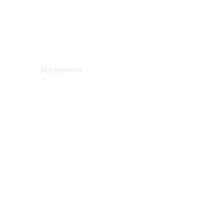
Markenwelt
Über
Mercedes-
Benz