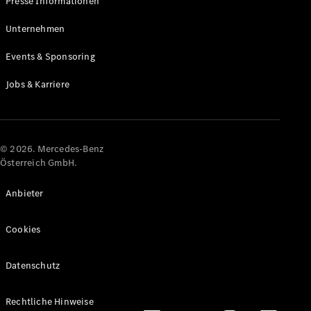
Presse Informationen
Maybach
Neu
GLS
Unternehmen
G-
Elektrisch
Events & Sponsoring
Klasse
G-Klasse
Jobs & Karriere
Konfigurator
Online
Store
© 2026. Mercedes-Benz
T-Modelle / Kombis
Österreich GmbH.
Anbieter
Cookies
Datenschutz
Alle T-
Rechtliche Hinweise