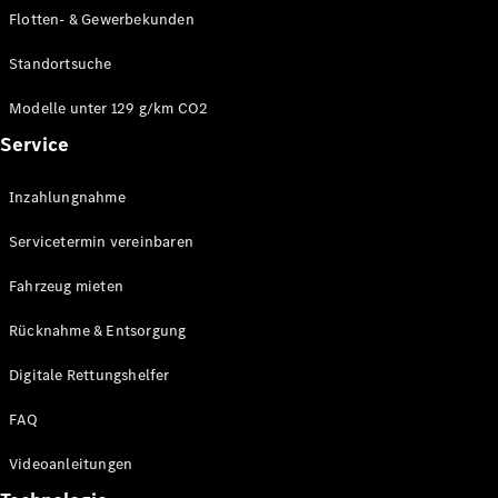
E-Klasse
Flotten- & Gewerbekunden
Limousine
S-Klasse
Standortsuche
S-Klasse
Limousine
Modelle unter 129 g/km CO2
lang
Service
Mercedes-
Maybach S-
Inzahlungnahme
Klasse
Servicetermin vereinbaren
Konfigurator
Online
Fahrzeug mieten
Store
Rücknahme & Entsorgung
SUV & Geländewagen
Digitale Rettungshelfer
FAQ
Videoanleitungen