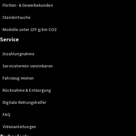
E-Klasse
Flotten- & Gewerbekunden
Limousine
S-Klasse
Standortsuche
S-Klasse
Limousine
Modelle unter 129 g/km CO2
lang
Service
Mercedes-
Maybach S-
Inzahlungnahme
Klasse
Servicetermin vereinbaren
Konfigurator
Online
Fahrzeug mieten
Store
Rücknahme & Entsorgung
SUV & Geländewagen
Digitale Rettungshelfer
FAQ
Videoanleitungen