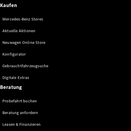
Plug-in-Hybrid Modelle
Kaufen
Limousinen
Mercedes-Benz Stores
Aktuelle Aktionen
Neuwagen Online Store
Konfigurator
Alle
Gebrauchtfahrzeugsuche
Limousinen
CLA
Elektrisch
Digitale Extras
CLA
C-Klasse
Beratung
Limousine
C-Klasse
Probefahrt buchen
Elektrisch
Limousine
EQE
Beratung anfordern
Elektrisch
Limousine
EQS
Leasen & Finanzieren
Elektrisch
Limousine