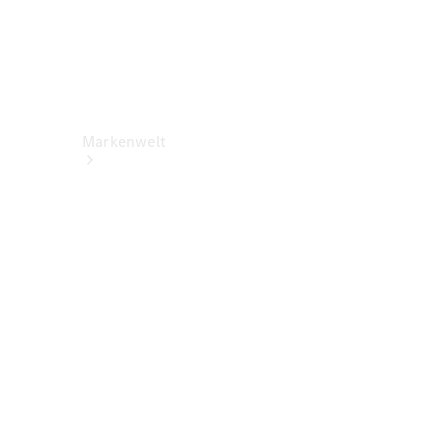
Markenwelt
Über
Mercedes-
Benz