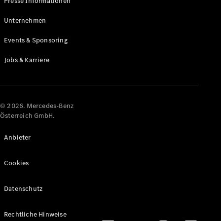
Presse Informationen
Maybach
Neu
GLS
Unternehmen
G-
Elektrisch
Events & Sponsoring
Klasse
G-Klasse
Jobs & Karriere
Konfigurator
Online
Store
© 2026. Mercedes-Benz
T-Modelle / Kombis
Österreich GmbH.
Anbieter
Cookies
Datenschutz
Alle T-
Rechtliche Hinweise