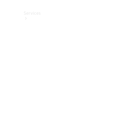
Services
Alle
Services
Service
buchen
Aktionen
Frühjahrscheck