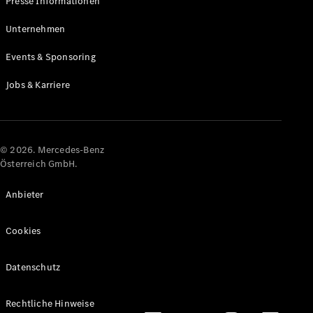
Presse Informationen
Maybach
Neu
GLS
Unternehmen
G-
Elektrisch
Events & Sponsoring
Klasse
G-Klasse
Jobs & Karriere
Konfigurator
Online
Store
© 2026. Mercedes-Benz
T-Modelle / Kombis
Österreich GmbH.
Anbieter
Cookies
Datenschutz
Alle T-
Rechtliche Hinweise