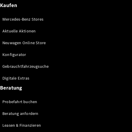
Plug-in-Hybrid Modelle
Kaufen
Limousinen
Mercedes-Benz Stores
Aktuelle Aktionen
Neuwagen Online Store
Konfigurator
Alle
Gebrauchtfahrzeugsuche
Limousinen
CLA
Elektrisch
Digitale Extras
CLA
C-Klasse
Beratung
Limousine
C-Klasse
Probefahrt buchen
Elektrisch
Limousine
EQE
Beratung anfordern
Elektrisch
Limousine
EQS
Leasen & Finanzieren
Elektrisch
Limousine