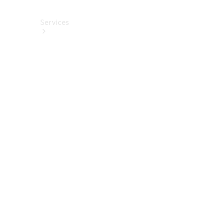
Services
Alle
Services
Service
buchen
Aktionen
Frühjahrscheck