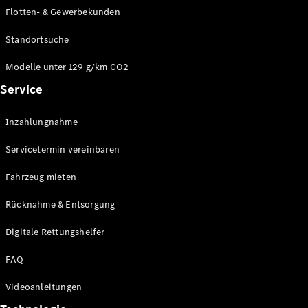
E-Klasse
Flotten- & Gewerbekunden
Limousine
S-Klasse
Standortsuche
S-Klasse
Limousine
Modelle unter 129 g/km CO2
lang
Service
Mercedes-
Maybach S-
Inzahlungnahme
Klasse
Servicetermin vereinbaren
Konfigurator
Online
Fahrzeug mieten
Store
Rücknahme & Entsorgung
SUV & Geländewagen
Digitale Rettungshelfer
FAQ
Videoanleitungen