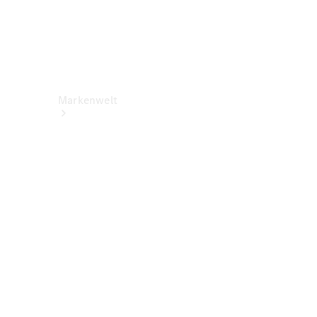
Markenwelt
Über
Mercedes-
Benz