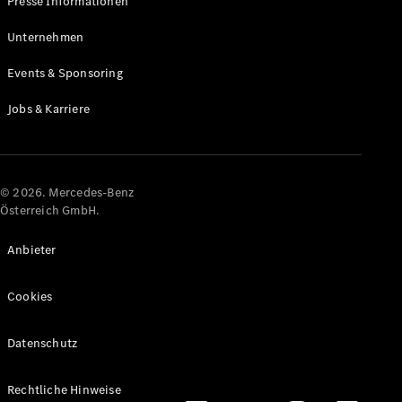
Presse Informationen
Maybach
Neu
GLS
Unternehmen
G-
Elektrisch
Events & Sponsoring
Klasse
G-Klasse
Jobs & Karriere
Konfigurator
Online
Store
© 2026. Mercedes-Benz
T-Modelle / Kombis
Österreich GmbH.
Anbieter
Cookies
Datenschutz
Alle T-
Rechtliche Hinweise