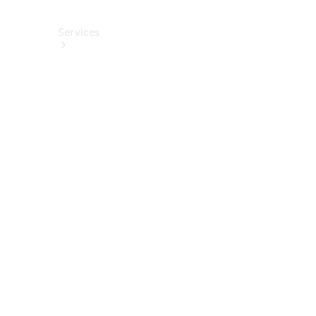
Services
Alle
Services
Service
buchen
Aktionen
Frühjahrscheck