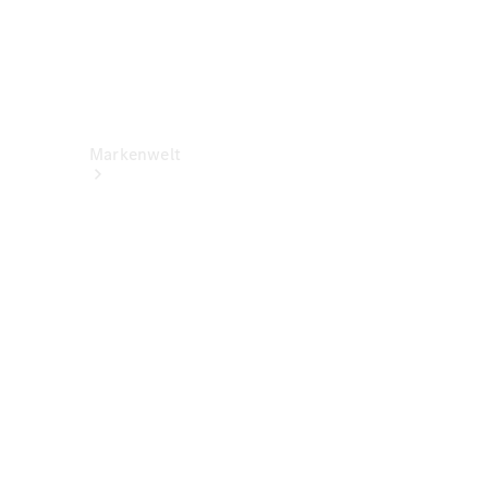
Markenwelt
Über
Mercedes-
Benz