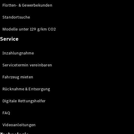
E-Klasse
Flotten- & Gewerbekunden
Limousine
S-Klasse
Standortsuche
S-Klasse
Limousine
Modelle unter 129 g/km CO2
lang
Service
Mercedes-
Maybach S-
Inzahlungnahme
Klasse
Servicetermin vereinbaren
Konfigurator
Online
Fahrzeug mieten
Store
Rücknahme & Entsorgung
SUV & Geländewagen
Digitale Rettungshelfer
FAQ
Videoanleitungen