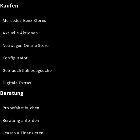
Plug-in-Hybrid Modelle
Kaufen
Limousinen
Mercedes-Benz Stores
Aktuelle Aktionen
Neuwagen Online Store
Konfigurator
Alle
Gebrauchtfahrzeugsuche
Limousinen
CLA
Elektrisch
Digitale Extras
CLA
C-Klasse
Beratung
Limousine
C-Klasse
Probefahrt buchen
Elektrisch
Limousine
EQE
Beratung anfordern
Elektrisch
Limousine
EQS
Leasen & Finanzieren
Elektrisch
Limousine