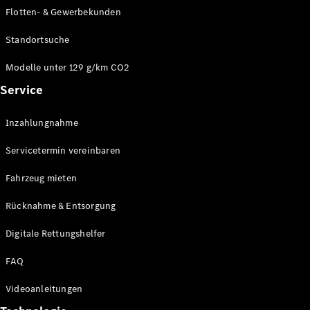
E-Klasse
Flotten- & Gewerbekunden
Limousine
S-Klasse
Standortsuche
S-Klasse
Limousine
Modelle unter 129 g/km CO2
lang
Service
Mercedes-
Maybach S-
Inzahlungnahme
Klasse
Servicetermin vereinbaren
Konfigurator
Online
Fahrzeug mieten
Store
Rücknahme & Entsorgung
SUV & Geländewagen
Digitale Rettungshelfer
FAQ
Videoanleitungen