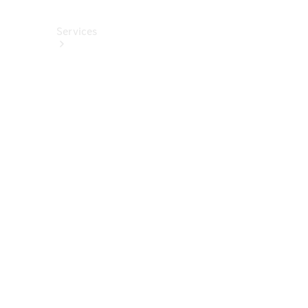
Services
Alle
Services
Service
buchen
Aktionen
Frühjahrscheck