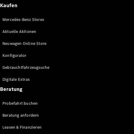
Plug-in-Hybrid Modelle
Kaufen
Limousinen
Mercedes-Benz Stores
Aktuelle Aktionen
Neuwagen Online Store
Konfigurator
Alle
Gebrauchtfahrzeugsuche
Limousinen
CLA
Elektrisch
Digitale Extras
CLA
C-Klasse
Beratung
Limousine
C-Klasse
Probefahrt buchen
Elektrisch
Limousine
EQE
Beratung anfordern
Elektrisch
Limousine
EQS
Leasen & Finanzieren
Elektrisch
Limousine