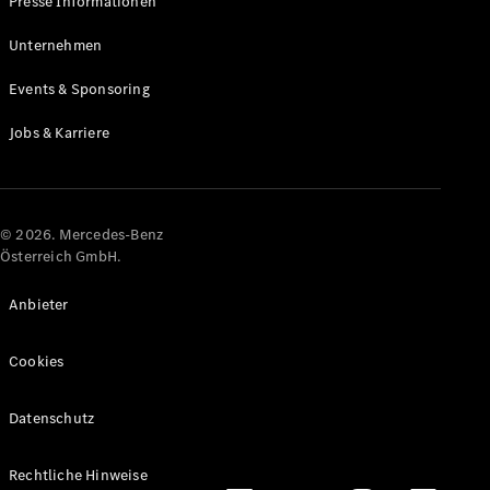
Presse Informationen
Maybach
Neu
GLS
Unternehmen
G-
Elektrisch
Events & Sponsoring
Klasse
G-Klasse
Jobs & Karriere
Konfigurator
Online
Store
© 2026. Mercedes-Benz
T-Modelle / Kombis
Österreich GmbH.
Anbieter
Cookies
Datenschutz
Alle T-
Rechtliche Hinweise