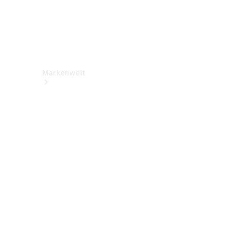
Markenwelt
Über
Mercedes-
Benz