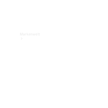
Markenwelt
Über
Mercedes-
Benz