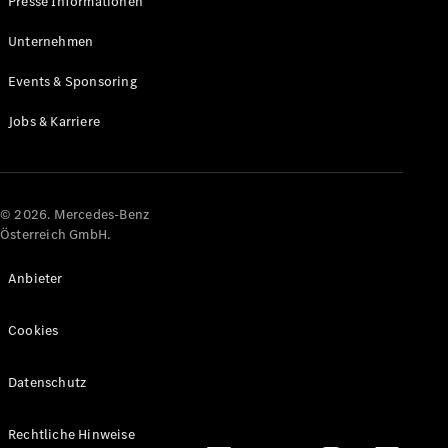
Presse Informationen
Maybach
Neu
GLS
Unternehmen
G-
Elektrisch
Events & Sponsoring
Klasse
G-Klasse
Jobs & Karriere
Konfigurator
Online
Store
© 2026. Mercedes-Benz
T-Modelle / Kombis
Österreich GmbH.
Anbieter
Cookies
Datenschutz
Alle T-
Rechtliche Hinweise