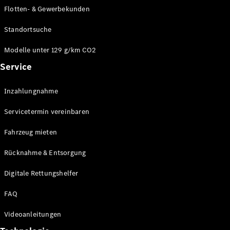
E-Klasse
Flotten- & Gewerbekunden
Limousine
S-Klasse
Standortsuche
S-Klasse
Limousine
Modelle unter 129 g/km CO2
lang
Service
Mercedes-
Maybach S-
Inzahlungnahme
Klasse
Servicetermin vereinbaren
Konfigurator
Online
Fahrzeug mieten
Store
Rücknahme & Entsorgung
SUV & Geländewagen
Digitale Rettungshelfer
FAQ
Videoanleitungen