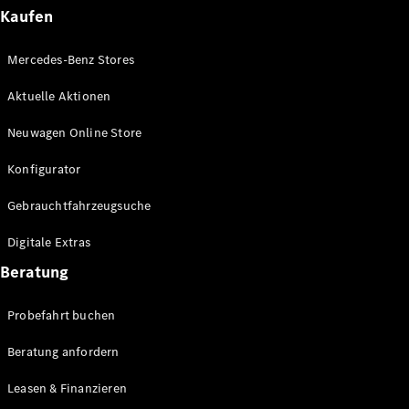
Plug-in-Hybrid Modelle
Kaufen
Limousinen
Mercedes-Benz Stores
Aktuelle Aktionen
Neuwagen Online Store
Konfigurator
Alle
Gebrauchtfahrzeugsuche
Limousinen
CLA
Elektrisch
Digitale Extras
CLA
C-Klasse
Beratung
Limousine
C-Klasse
Probefahrt buchen
Elektrisch
Limousine
EQE
Beratung anfordern
Elektrisch
Limousine
EQS
Leasen & Finanzieren
Elektrisch
Limousine