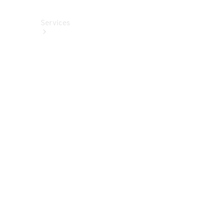
Services
Alle
Services
Service
buchen
Aktionen
Frühjahrscheck