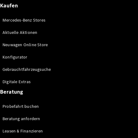
Plug-in-Hybrid Modelle
Kaufen
Limousinen
Mercedes-Benz Stores
Aktuelle Aktionen
Neuwagen Online Store
Konfigurator
Alle
Gebrauchtfahrzeugsuche
Limousinen
CLA
Elektrisch
Digitale Extras
CLA
C-Klasse
Beratung
Limousine
C-Klasse
Probefahrt buchen
Elektrisch
Limousine
EQE
Beratung anfordern
Elektrisch
Limousine
EQS
Leasen & Finanzieren
Elektrisch
Limousine