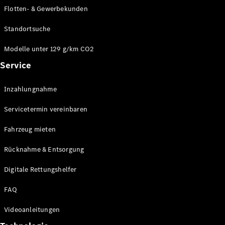
E-Klasse
Flotten- & Gewerbekunden
Limousine
S-Klasse
Standortsuche
S-Klasse
Limousine
Modelle unter 129 g/km CO2
lang
Service
Mercedes-
Maybach S-
Inzahlungnahme
Klasse
Servicetermin vereinbaren
Konfigurator
Online
Fahrzeug mieten
Store
Rücknahme & Entsorgung
SUV & Geländewagen
Digitale Rettungshelfer
FAQ
Videoanleitungen