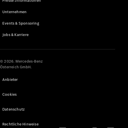
Presse Informationen
Maybach
Neu
GLS
Unternehmen
G-
Elektrisch
Events & Sponsoring
Klasse
G-Klasse
Jobs & Karriere
Konfigurator
Online
Store
© 2026. Mercedes-Benz
T-Modelle / Kombis
Österreich GmbH.
Anbieter
Cookies
Datenschutz
Alle T-
Rechtliche Hinweise