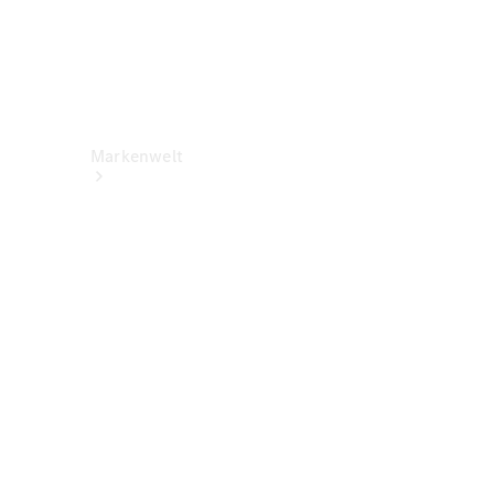
Markenwelt
Über
Mercedes-
Benz