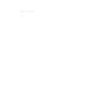
Services
Alle
Services
Service
buchen
Aktionen
Frühjahrscheck