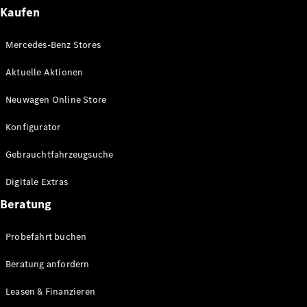
Plug-in-Hybrid Modelle
Kaufen
Limousinen
Mercedes-Benz Stores
Aktuelle Aktionen
Neuwagen Online Store
Konfigurator
Alle
Gebrauchtfahrzeugsuche
Limousinen
CLA
Elektrisch
Digitale Extras
CLA
C-Klasse
Beratung
Limousine
C-Klasse
Probefahrt buchen
Elektrisch
Limousine
EQE
Beratung anfordern
Elektrisch
Limousine
EQS
Leasen & Finanzieren
Elektrisch
Limousine