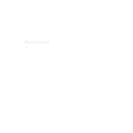
Markenwelt
Über
Mercedes-
Benz