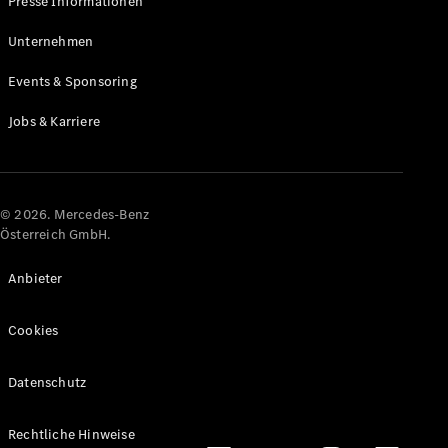
Presse Informationen
Maybach
Neu
GLS
Unternehmen
G-
Elektrisch
Events & Sponsoring
Klasse
G-Klasse
Jobs & Karriere
Konfigurator
Online
Store
© 2026. Mercedes-Benz
T-Modelle / Kombis
Österreich GmbH.
Anbieter
Cookies
Datenschutz
Alle T-
Rechtliche Hinweise