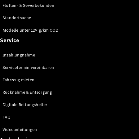
E-Klasse
Flotten- & Gewerbekunden
Limousine
S-Klasse
Standortsuche
S-Klasse
Limousine
Modelle unter 129 g/km CO2
lang
Service
Mercedes-
Maybach S-
Inzahlungnahme
Klasse
Servicetermin vereinbaren
Konfigurator
Online
Fahrzeug mieten
Store
Rücknahme & Entsorgung
SUV & Geländewagen
Digitale Rettungshelfer
FAQ
Videoanleitungen