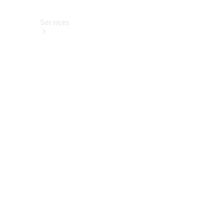
Services
Alle
Services
Service
buchen
Aktionen
Frühjahrscheck