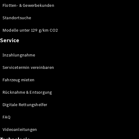
E-Klasse
Flotten- & Gewerbekunden
Limousine
S-Klasse
Standortsuche
S-Klasse
Limousine
Modelle unter 129 g/km CO2
lang
Service
Mercedes-
Maybach S-
Inzahlungnahme
Klasse
Servicetermin vereinbaren
Konfigurator
Online
Fahrzeug mieten
Store
Rücknahme & Entsorgung
SUV & Geländewagen
Digitale Rettungshelfer
FAQ
Videoanleitungen