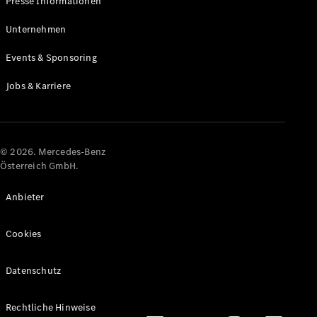
Presse Informationen
Maybach
Neu
GLS
Unternehmen
G-
Elektrisch
Events & Sponsoring
Klasse
G-Klasse
Jobs & Karriere
Konfigurator
Online
Store
© 2026. Mercedes-Benz
T-Modelle / Kombis
Österreich GmbH.
Anbieter
Cookies
Datenschutz
Alle T-
Rechtliche Hinweise