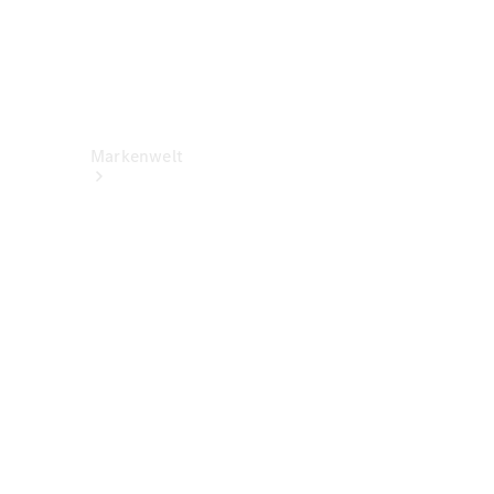
Markenwelt
Über
Mercedes-
Benz