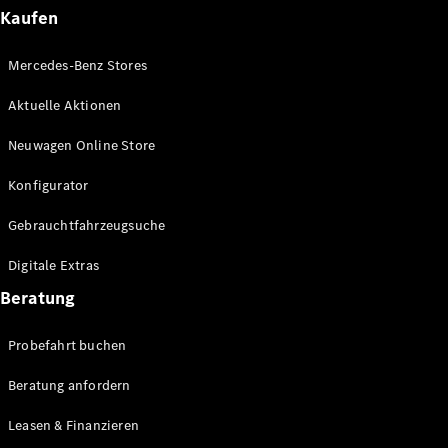
Plug-in-Hybrid Modelle
Kaufen
Limousinen
Mercedes-Benz Stores
Aktuelle Aktionen
Neuwagen Online Store
Konfigurator
Alle
Gebrauchtfahrzeugsuche
Limousinen
CLA
Elektrisch
Digitale Extras
CLA
C-Klasse
Beratung
Limousine
C-Klasse
Probefahrt buchen
Elektrisch
Limousine
EQE
Beratung anfordern
Elektrisch
Limousine
EQS
Leasen & Finanzieren
Elektrisch
Limousine