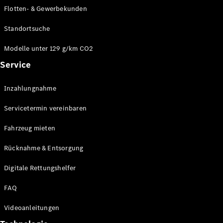
E-Klasse
Flotten- & Gewerbekunden
Limousine
S-Klasse
Standortsuche
S-Klasse
Limousine
Modelle unter 129 g/km CO2
lang
Service
Mercedes-
Maybach S-
Inzahlungnahme
Klasse
Servicetermin vereinbaren
Konfigurator
Online
Fahrzeug mieten
Store
Rücknahme & Entsorgung
SUV & Geländewagen
Digitale Rettungshelfer
FAQ
Videoanleitungen