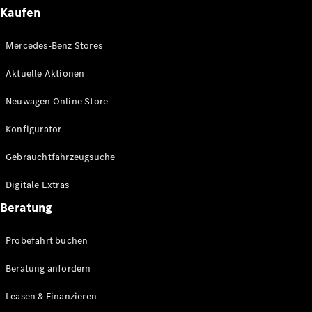
Plug-in-Hybrid Modelle
Kaufen
Limousinen
Mercedes-Benz Stores
Aktuelle Aktionen
Neuwagen Online Store
Konfigurator
Alle
Gebrauchtfahrzeugsuche
Limousinen
CLA
Elektrisch
Digitale Extras
CLA
C-Klasse
Beratung
Limousine
C-Klasse
Probefahrt buchen
Elektrisch
Limousine
EQE
Beratung anfordern
Elektrisch
Limousine
EQS
Leasen & Finanzieren
Elektrisch
Limousine