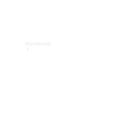
Markenwelt
Über
Mercedes-
Benz