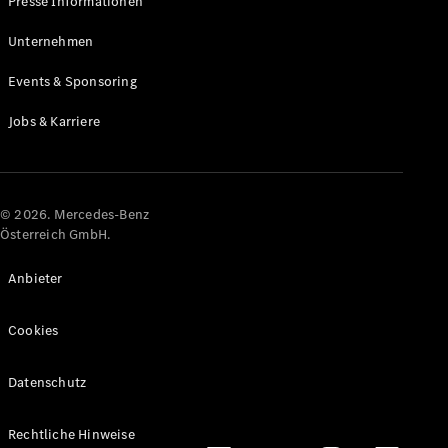
Presse Informationen
Maybach
Neu
GLS
Unternehmen
G-
Elektrisch
Events & Sponsoring
Klasse
G-Klasse
Jobs & Karriere
Konfigurator
Online
Store
© 2026. Mercedes-Benz
T-Modelle / Kombis
Österreich GmbH.
Anbieter
Cookies
Datenschutz
Alle T-
Rechtliche Hinweise