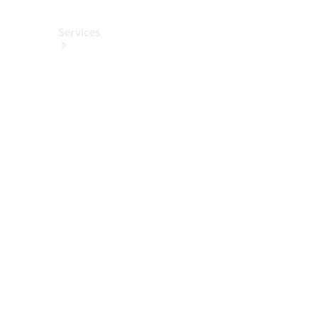
Services
Alle
Services
Service
buchen
Aktionen
Frühjahrscheck