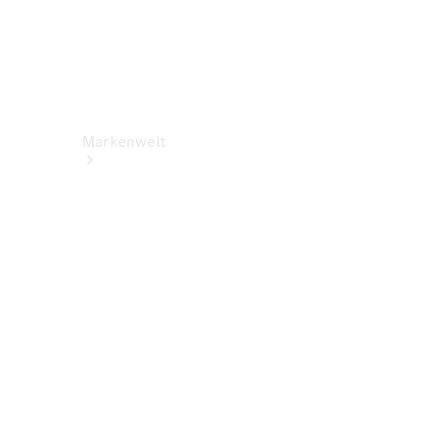
Markenwelt
Über
Mercedes-
Benz