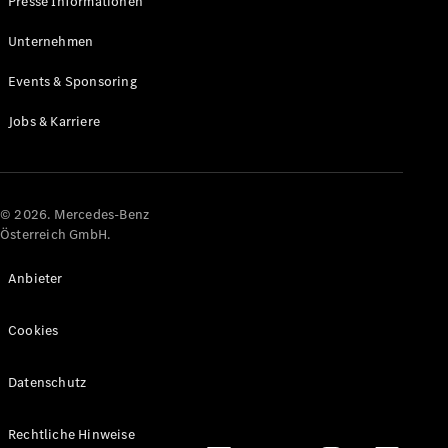
Presse Informationen
Maybach
Neu
GLS
Unternehmen
G-
Elektrisch
Events & Sponsoring
Klasse
G-Klasse
Jobs & Karriere
Konfigurator
Online
Store
© 2026. Mercedes-Benz
T-Modelle / Kombis
Österreich GmbH.
Anbieter
Cookies
Datenschutz
Alle T-
Rechtliche Hinweise