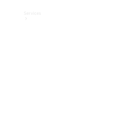
Services
Alle
Services
Service
buchen
Aktionen
Frühjahrscheck