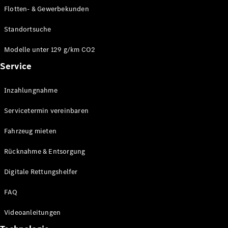
E-Klasse
Flotten- & Gewerbekunden
Limousine
S-Klasse
Standortsuche
S-Klasse
Limousine
Modelle unter 129 g/km CO2
lang
Service
Mercedes-
Maybach S-
Inzahlungnahme
Klasse
Servicetermin vereinbaren
Konfigurator
Online
Fahrzeug mieten
Store
Rücknahme & Entsorgung
SUV & Geländewagen
Digitale Rettungshelfer
FAQ
Videoanleitungen