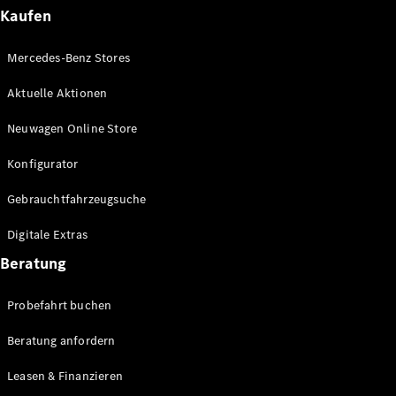
Plug-in-Hybrid Modelle
Kaufen
Limousinen
Mercedes-Benz Stores
Aktuelle Aktionen
Neuwagen Online Store
Konfigurator
Alle
Gebrauchtfahrzeugsuche
Limousinen
CLA
Elektrisch
Digitale Extras
CLA
C-Klasse
Beratung
Limousine
C-Klasse
Probefahrt buchen
Elektrisch
Limousine
EQE
Beratung anfordern
Elektrisch
Limousine
EQS
Leasen & Finanzieren
Elektrisch
Limousine