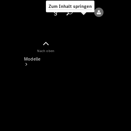
Zum Inhalt springen
Nach oben
Anbieter/Datenschutz
Modelle
Alle Modelle
Neue Modelle
Elektromodelle