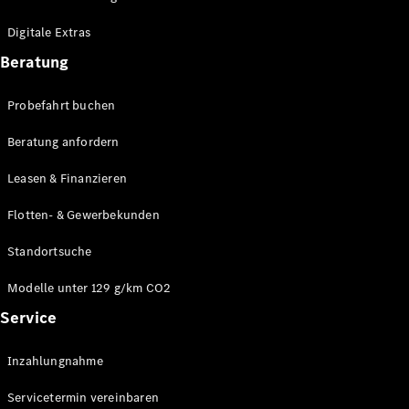
Plug-in-Hybrid Modelle
Digitale Extras
Limousinen
Beratung
Probefahrt buchen
Beratung anfordern
Leasen & Finanzieren
Alle
Limousinen
Flotten- & Gewerbekunden
CLA
Elektrisch
CLA
Standortsuche
C-Klasse
Limousine
Modelle unter 129 g/km CO2
C-Klasse
Service
Elektrisch
Limousine
EQE
Elektrisch
Inzahlungnahme
Limousine
EQS
Elektrisch
Servicetermin vereinbaren
Limousine