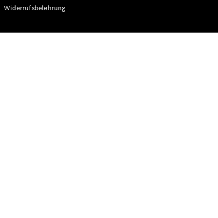
Modelle
Widerrufsbelehrung
CLA
Shooting
Elektrisch
Brake
CLA
Shooting
Brake
C-Klasse T-
Modell
C-Klasse T-
Modell All-
Terrain
E-Klasse T-
Modell
E-Klasse T-
Modell All-
Terrain
Konfigurator
Online
Store