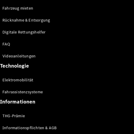
E-Klasse
Fahrzeug mieten
Limousine
S-Klasse
Rücknahme & Entsorgung
S-Klasse
Limousine
Digitale Rettungshelfer
lang
Mercedes-
FAQ
Maybach S-
Klasse
Videoanleitungen
Technologie
Konfigurator
Online
Elektromobilität
Store
SUV & Geländewagen
Fahrassistenzsysteme
Informationen
THG-Prämie
Informationspflichten & AGB