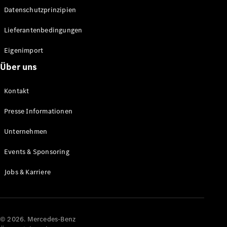
Datenschutzprinzipien
Alle SUVs
EQA
Elektrisch
Lieferantenbedingungen
EQE
Elektrisch
SUV
Eigenimport
EQS
Elektrisch
Über uns
SUV
Mercedes-
Maybach
Elektrisch
Kontakt
EQS SUV
GLA
Presse Informationen
GLA
Neu
GLA
Unternehmen
Neu
Elektrisch
GLB
Elektrisch
Events & Sponsoring
GLB
GLC
Elektrisch
Jobs & Karriere
GLC
GLC Coupé
GLE
GLE Coupé
GLS
© 2026. Mercedes-Benz
Mercedes-