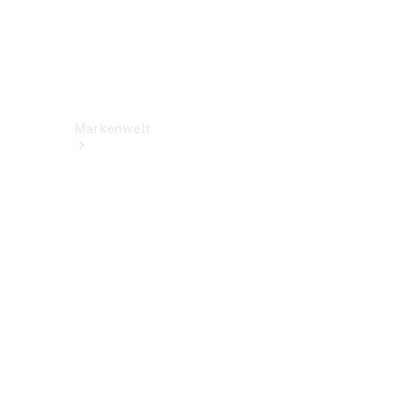
Markenwelt
Über
Mercedes-
Benz