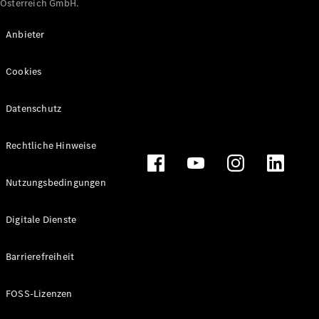
Österreich GmbH.
Maybach
Neu
GLS
Anbieter
G-
Elektrisch
Klasse
Cookies
G-Klasse
Datenschutz
Konfigurator
Online
Store
Rechtliche Hinweise
T-Modelle / Kombis
Nutzungsbedingungen
Digitale Dienste
Barrierefreiheit
FOSS-Lizenzen
Alle T-