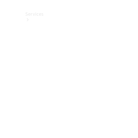
Services
Alle
Services
Service
buchen
Aktionen
Frühjahrscheck