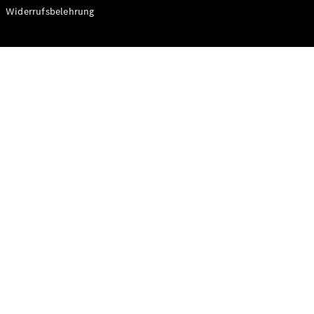
Modelle
Widerrufsbelehrung
CLA
Shooting
Elektrisch
Brake
CLA
Shooting
Brake
C-Klasse T-
Modell
C-Klasse T-
Modell All-
Terrain
E-Klasse T-
Modell
E-Klasse T-
Modell All-
Terrain
Konfigurator
Online
Store