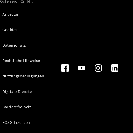
Österreich GmbH.
Maybach
Neu
GLS
Anbieter
G-
Elektrisch
Klasse
Cookies
G-Klasse
Datenschutz
Konfigurator
Online
Store
Rechtliche Hinweise
T-Modelle / Kombis
Nutzungsbedingungen
Digitale Dienste
Barrierefreiheit
FOSS-Lizenzen
Alle T-