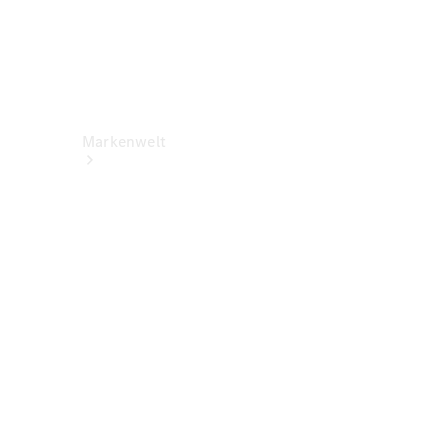
Markenwelt
Über
Mercedes-
Benz