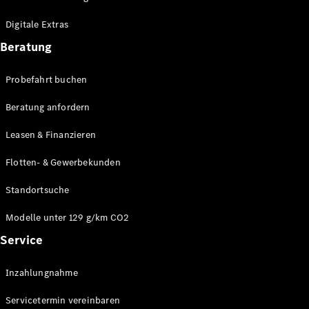
Plug-in-Hybrid Modelle
Digitale Extras
Limousinen
Beratung
Probefahrt buchen
Beratung anfordern
Leasen & Finanzieren
Alle
Limousinen
Flotten- & Gewerbekunden
CLA
Elektrisch
CLA
Standortsuche
C-Klasse
Limousine
Modelle unter 129 g/km CO2
C-Klasse
Service
Elektrisch
Limousine
EQE
Elektrisch
Inzahlungnahme
Limousine
EQS
Elektrisch
Servicetermin vereinbaren
Limousine