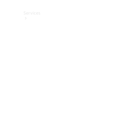
Services
Alle
Services
Service
buchen
Aktionen
Frühjahrscheck