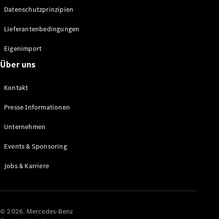
Datenschutzprinzipien
Alle SUVs
EQA
Elektrisch
Lieferantenbedingungen
EQE
Elektrisch
SUV
Eigenimport
EQS
Elektrisch
Über uns
SUV
Mercedes-
Maybach
Elektrisch
Kontakt
EQS SUV
GLA
Presse Informationen
GLA
Neu
GLA
Unternehmen
Neu
Elektrisch
GLB
Elektrisch
Events & Sponsoring
GLB
GLC
Elektrisch
Jobs & Karriere
GLC
GLC Coupé
GLE
GLE Coupé
GLS
© 2026. Mercedes-Benz
Mercedes-