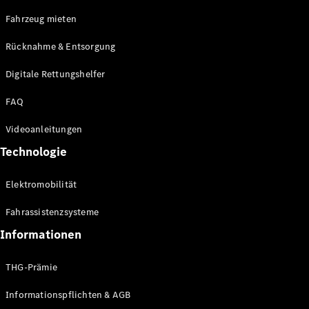
E-Klasse
Fahrzeug mieten
Limousine
S-Klasse
Rücknahme & Entsorgung
S-Klasse
Limousine
Digitale Rettungshelfer
lang
Mercedes-
FAQ
Maybach S-
Klasse
Videoanleitungen
Technologie
Konfigurator
Online
Elektromobilität
Store
SUV & Geländewagen
Fahrassistenzsysteme
Informationen
THG-Prämie
Informationspflichten & AGB