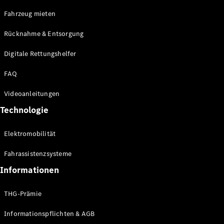
E-Klasse
Fahrzeug mieten
Limousine
S-Klasse
Rücknahme & Entsorgung
S-Klasse
Limousine
Digitale Rettungshelfer
lang
Mercedes-
FAQ
Maybach S-
Klasse
Videoanleitungen
Technologie
Konfigurator
Online
Elektromobilität
Store
SUV & Geländewagen
Fahrassistenzsysteme
Informationen
THG-Prämie
Informationspflichten & AGB