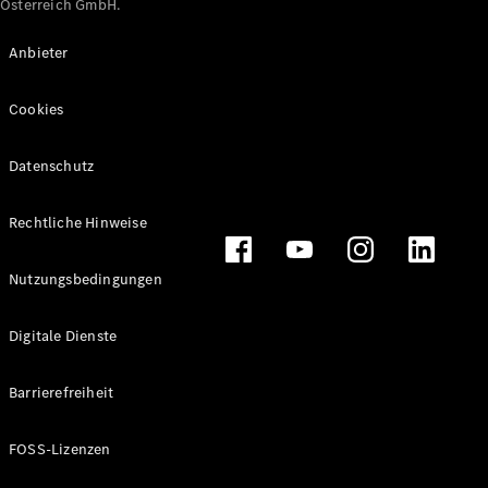
Österreich GmbH.
Maybach
Neu
GLS
Anbieter
G-
Elektrisch
Klasse
Cookies
G-Klasse
Datenschutz
Konfigurator
Online
Store
Rechtliche Hinweise
T-Modelle / Kombis
Nutzungsbedingungen
Digitale Dienste
Barrierefreiheit
FOSS-Lizenzen
Alle T-