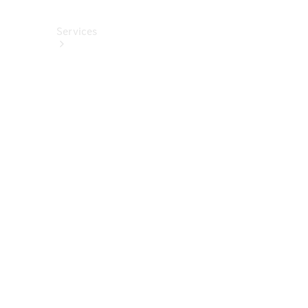
Services
Alle
Services
Service
buchen
Aktionen
Frühjahrscheck