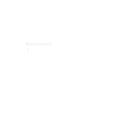
Markenwelt
Über
Mercedes-
Benz