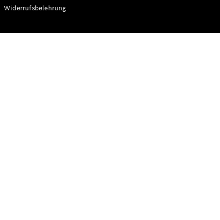
Modelle
Widerrufsbelehrung
CLA
Shooting
Elektrisch
Brake
CLA
Shooting
Brake
C-Klasse T-
Modell
C-Klasse T-
Modell All-
Terrain
E-Klasse T-
Modell
E-Klasse T-
Modell All-
Terrain
Konfigurator
Online
Store