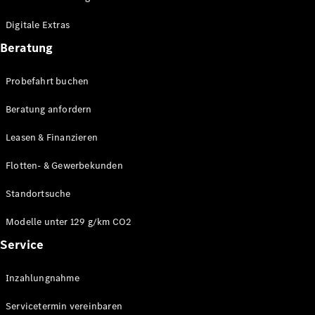
Plug-in-Hybrid Modelle
Digitale Extras
Limousinen
Beratung
Probefahrt buchen
Beratung anfordern
Leasen & Finanzieren
Alle
Limousinen
Flotten- & Gewerbekunden
CLA
Elektrisch
CLA
Standortsuche
C-Klasse
Limousine
Modelle unter 129 g/km CO2
C-Klasse
Service
Elektrisch
Limousine
EQE
Elektrisch
Inzahlungnahme
Limousine
EQS
Elektrisch
Servicetermin vereinbaren
Limousine