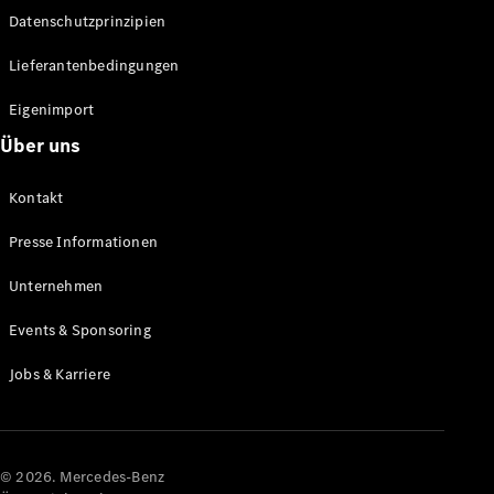
Datenschutzprinzipien
Alle SUVs
EQA
Elektrisch
Lieferantenbedingungen
EQE
Elektrisch
SUV
Eigenimport
EQS
Elektrisch
Über uns
SUV
Mercedes-
Maybach
Elektrisch
Kontakt
EQS SUV
GLA
Presse Informationen
GLA
Neu
GLA
Unternehmen
Neu
Elektrisch
GLB
Elektrisch
Events & Sponsoring
GLB
GLC
Elektrisch
Jobs & Karriere
GLC
GLC Coupé
GLE
GLE Coupé
GLS
© 2026. Mercedes-Benz
Mercedes-