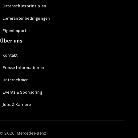
Datenschutzprinzipien
Alle SUVs
EQA
Elektrisch
Lieferantenbedingungen
EQE
Elektrisch
SUV
Eigenimport
EQS
Elektrisch
Über uns
SUV
Mercedes-
Maybach
Elektrisch
Kontakt
EQS SUV
GLA
Presse Informationen
GLA
Neu
GLA
Unternehmen
Neu
Elektrisch
GLB
Elektrisch
Events & Sponsoring
GLB
GLC
Elektrisch
Jobs & Karriere
GLC
GLC Coupé
GLE
GLE Coupé
GLS
© 2026. Mercedes-Benz
Mercedes-