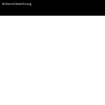
Modelle
Widerrufsbelehrung
CLA
Shooting
Elektrisch
Brake
CLA
Shooting
Brake
C-Klasse T-
Modell
C-Klasse T-
Modell All-
Terrain
E-Klasse T-
Modell
E-Klasse T-
Modell All-
Terrain
Konfigurator
Online
Store