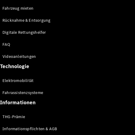
E-Klasse
Fahrzeug mieten
Limousine
S-Klasse
Rücknahme & Entsorgung
S-Klasse
Limousine
Digitale Rettungshelfer
lang
Mercedes-
FAQ
Maybach S-
Klasse
Videoanleitungen
Technologie
Konfigurator
Online
Elektromobilität
Store
SUV & Geländewagen
Fahrassistenzsysteme
Informationen
THG-Prämie
Informationspflichten & AGB