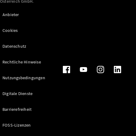
Österreich GmbH.
Maybach
Neu
GLS
Anbieter
G-
Elektrisch
Klasse
Cookies
G-Klasse
Datenschutz
Konfigurator
Online
Store
Rechtliche Hinweise
T-Modelle / Kombis
Nutzungsbedingungen
Digitale Dienste
Barrierefreiheit
FOSS-Lizenzen
Alle T-