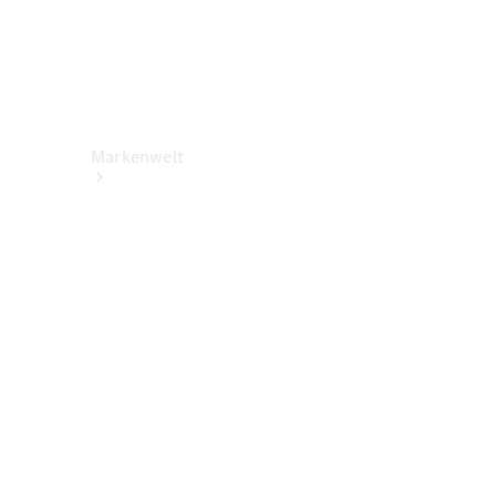
Markenwelt
Über
Mercedes-
Benz