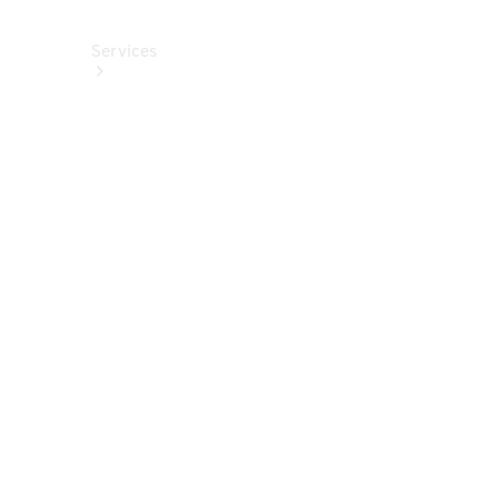
Services
Alle
Services
Service
buchen
Aktionen
Frühjahrscheck