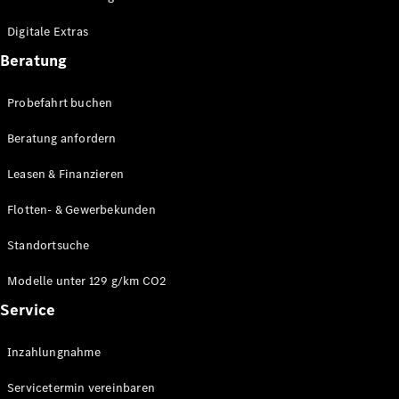
Plug-in-Hybrid Modelle
Digitale Extras
Limousinen
Beratung
Probefahrt buchen
Beratung anfordern
Leasen & Finanzieren
Alle
Limousinen
Flotten- & Gewerbekunden
CLA
Elektrisch
CLA
Standortsuche
C-Klasse
Limousine
Modelle unter 129 g/km CO2
C-Klasse
Service
Elektrisch
Limousine
EQE
Elektrisch
Inzahlungnahme
Limousine
EQS
Elektrisch
Servicetermin vereinbaren
Limousine