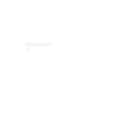
Markenwelt
Über
Mercedes-
Benz