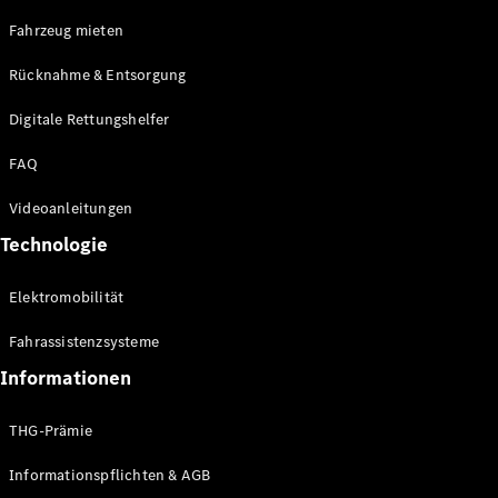
E-Klasse
Fahrzeug mieten
Limousine
S-Klasse
Rücknahme & Entsorgung
S-Klasse
Limousine
Digitale Rettungshelfer
lang
Mercedes-
FAQ
Maybach S-
Klasse
Videoanleitungen
Technologie
Konfigurator
Online
Elektromobilität
Store
SUV & Geländewagen
Fahrassistenzsysteme
Informationen
THG-Prämie
Informationspflichten & AGB