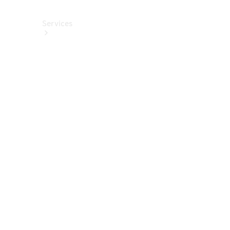
Services
Alle
Services
Service
buchen
Aktionen
Frühjahrscheck