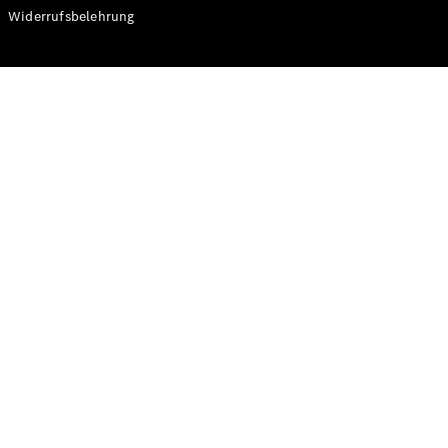
Modelle
Widerrufsbelehrung
CLA
Shooting
Elektrisch
Brake
CLA
Shooting
Brake
C-Klasse T-
Modell
C-Klasse T-
Modell All-
Terrain
E-Klasse T-
Modell
E-Klasse T-
Modell All-
Terrain
Konfigurator
Online
Store