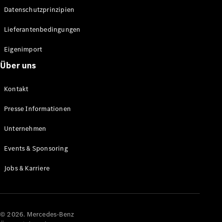
Datenschutzprinzipien
Alle SUVs
EQA
Elektrisch
Lieferantenbedingungen
EQE
Elektrisch
SUV
Eigenimport
EQS
Elektrisch
Über uns
SUV
Mercedes-
Maybach
Elektrisch
Kontakt
EQS SUV
GLA
Presse Informationen
GLA
Neu
GLA
Unternehmen
Neu
Elektrisch
GLB
Elektrisch
Events & Sponsoring
GLB
GLC
Elektrisch
Jobs & Karriere
GLC
GLC Coupé
GLE
GLE Coupé
GLS
© 2026. Mercedes-Benz
Mercedes-