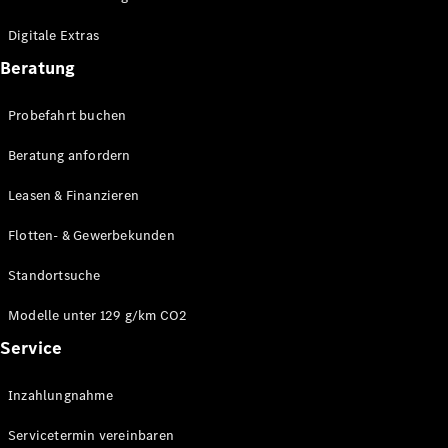
Plug-in-Hybrid Modelle
Digitale Extras
Limousinen
Beratung
Probefahrt buchen
Beratung anfordern
Leasen & Finanzieren
Alle
Limousinen
Flotten- & Gewerbekunden
CLA
Elektrisch
CLA
Standortsuche
C-Klasse
Limousine
Modelle unter 129 g/km CO2
C-Klasse
Service
Elektrisch
Limousine
EQE
Elektrisch
Inzahlungnahme
Limousine
EQS
Elektrisch
Servicetermin vereinbaren
Limousine