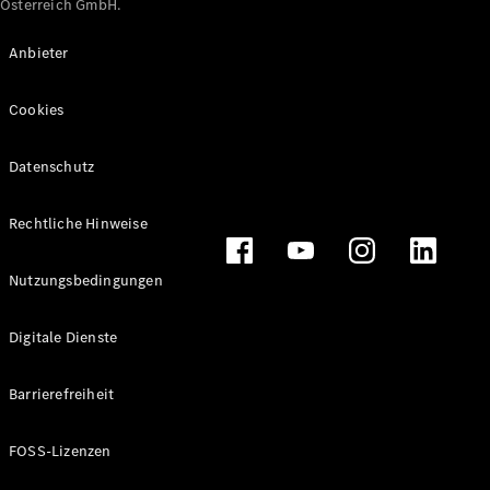
Österreich GmbH.
Maybach
Neu
GLS
Anbieter
G-
Elektrisch
Klasse
Cookies
G-Klasse
Datenschutz
Konfigurator
Online
Store
Rechtliche Hinweise
T-Modelle / Kombis
Nutzungsbedingungen
Digitale Dienste
Barrierefreiheit
FOSS-Lizenzen
Alle T-