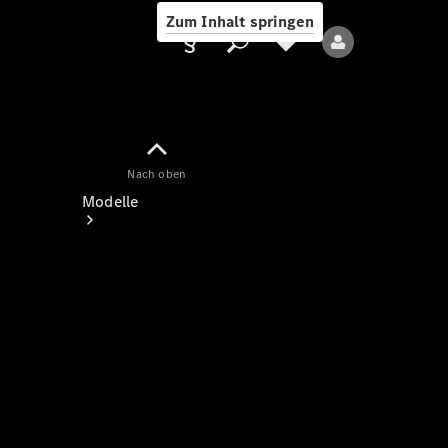
Zum Inhalt springen
Nach oben
Anbieter/Datenschutz
Modelle
Alle Modelle
Neue Modelle
Elektromodelle