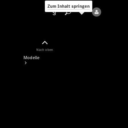
Zum Inhalt springen
Nach oben
Anbieter/Datenschutz
Modelle
Alle Modelle
Neue Modelle
Elektromodelle