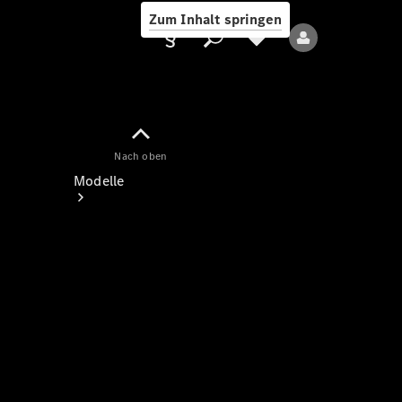
Zum Inhalt springen
Nach oben
Anbieter/Datenschutz
Modelle
Alle Modelle
Neue Modelle
Elektromodelle