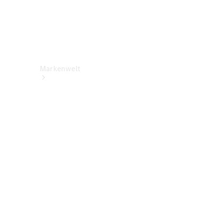
Markenwelt
Über
Mercedes-
Benz