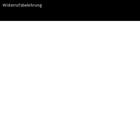
Modelle
Widerrufsbelehrung
CLA
Shooting
Elektrisch
Brake
CLA
Shooting
Brake
C-Klasse T-
Modell
C-Klasse T-
Modell All-
Terrain
E-Klasse T-
Modell
E-Klasse T-
Modell All-
Terrain
Konfigurator
Online
Store