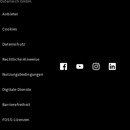
Österreich GmbH.
Maybach
Neu
GLS
Anbieter
G-
Elektrisch
Klasse
Cookies
G-Klasse
Datenschutz
Konfigurator
Online
Store
Rechtliche Hinweise
T-Modelle / Kombis
Nutzungsbedingungen
Digitale Dienste
Barrierefreiheit
FOSS-Lizenzen
Alle T-