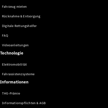
E-Klasse
Fahrzeug mieten
Limousine
S-Klasse
Rücknahme & Entsorgung
S-Klasse
Limousine
Digitale Rettungshelfer
lang
Mercedes-
FAQ
Maybach S-
Klasse
Videoanleitungen
Technologie
Konfigurator
Online
Elektromobilität
Store
SUV & Geländewagen
Fahrassistenzsysteme
Informationen
THG-Prämie
Informationspflichten & AGB