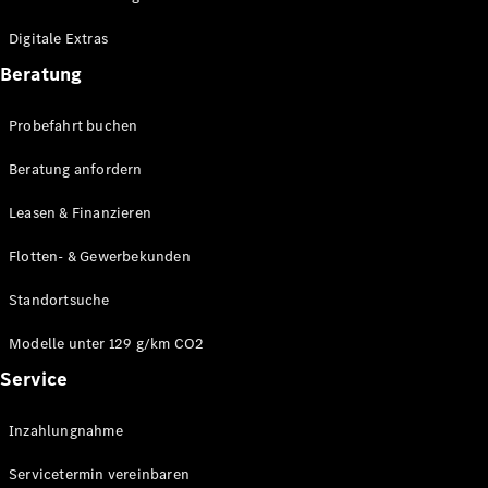
Plug-in-Hybrid Modelle
Digitale Extras
Limousinen
Beratung
Probefahrt buchen
Beratung anfordern
Leasen & Finanzieren
Alle
Limousinen
Flotten- & Gewerbekunden
CLA
Elektrisch
CLA
Standortsuche
C-Klasse
Limousine
Modelle unter 129 g/km CO2
C-Klasse
Service
Elektrisch
Limousine
EQE
Elektrisch
Inzahlungnahme
Limousine
EQS
Elektrisch
Servicetermin vereinbaren
Limousine