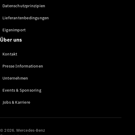
Datenschutzprinzipien
Alle SUVs
EQA
Elektrisch
Lieferantenbedingungen
EQE
Elektrisch
SUV
Eigenimport
EQS
Elektrisch
Über uns
SUV
Mercedes-
Maybach
Elektrisch
Kontakt
EQS SUV
GLA
Presse Informationen
GLA
Neu
GLA
Unternehmen
Neu
Elektrisch
GLB
Elektrisch
Events & Sponsoring
GLB
GLC
Elektrisch
Jobs & Karriere
GLC
GLC Coupé
GLE
GLE Coupé
GLS
© 2026. Mercedes-Benz
Mercedes-