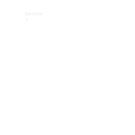
Services
Alle
Services
Service
buchen
Aktionen
Frühjahrscheck