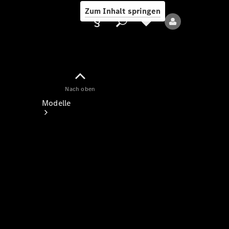
Zum Inhalt springen
Nach oben
Anbieter/Datenschutz
Modelle
Alle Modelle
Neue Modelle
Elektromodelle