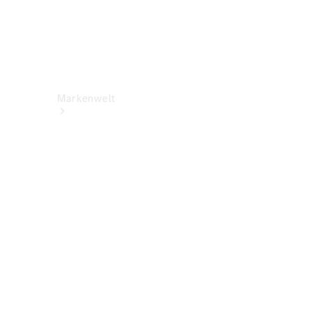
Markenwelt
Über
Mercedes-
Benz