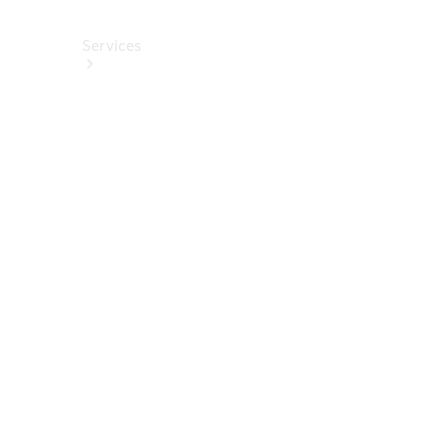
Services
Alle
Services
Service
buchen
Aktionen
Frühjahrscheck