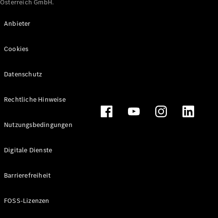
Österreich GmbH.
Maybach
Neu
GLS
Anbieter
G-
Elektrisch
Klasse
Cookies
G-Klasse
Datenschutz
Konfigurator
Online
Store
Rechtliche Hinweise
T-Modelle / Kombis
Nutzungsbedingungen
Digitale Dienste
Barrierefreiheit
FOSS-Lizenzen
Alle T-