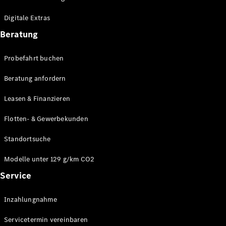
Plug-in-Hybrid Modelle
Digitale Extras
Limousinen
Beratung
Probefahrt buchen
Beratung anfordern
Leasen & Finanzieren
Alle
Limousinen
Flotten- & Gewerbekunden
CLA
Elektrisch
CLA
Standortsuche
C-Klasse
Limousine
Modelle unter 129 g/km CO2
C-Klasse
Service
Elektrisch
Limousine
EQE
Elektrisch
Inzahlungnahme
Limousine
EQS
Elektrisch
Servicetermin vereinbaren
Limousine