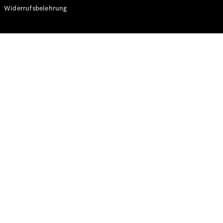
Modelle
Widerrufsbelehrung
CLA
Shooting
Elektrisch
Brake
CLA
Shooting
Brake
C-Klasse T-
Modell
C-Klasse T-
Modell All-
Terrain
E-Klasse T-
Modell
E-Klasse T-
Modell All-
Terrain
Konfigurator
Online
Store