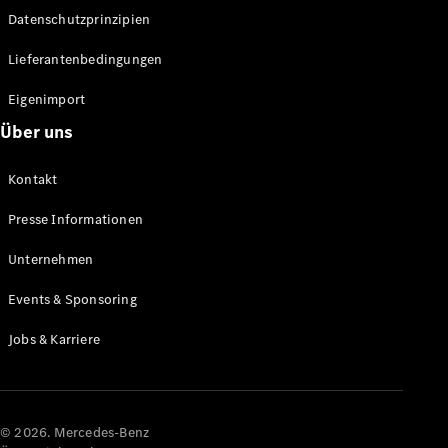
Datenschutzprinzipien
Alle SUVs
EQA
Elektrisch
Lieferantenbedingungen
EQE
Elektrisch
SUV
Eigenimport
EQS
Elektrisch
Über uns
SUV
Mercedes-
Maybach
Elektrisch
Kontakt
EQS SUV
GLA
Presse Informationen
GLA
Neu
GLA
Unternehmen
Neu
Elektrisch
GLB
Elektrisch
Events & Sponsoring
GLB
GLC
Elektrisch
Jobs & Karriere
GLC
GLC Coupé
GLE
GLE Coupé
GLS
© 2026. Mercedes-Benz
Mercedes-