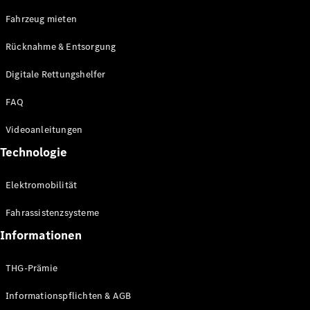
E-Klasse
Fahrzeug mieten
Limousine
S-Klasse
Rücknahme & Entsorgung
S-Klasse
Limousine
Digitale Rettungshelfer
lang
Mercedes-
FAQ
Maybach S-
Klasse
Videoanleitungen
Technologie
Konfigurator
Online
Elektromobilität
Store
SUV & Geländewagen
Fahrassistenzsysteme
Informationen
THG-Prämie
Informationspflichten & AGB