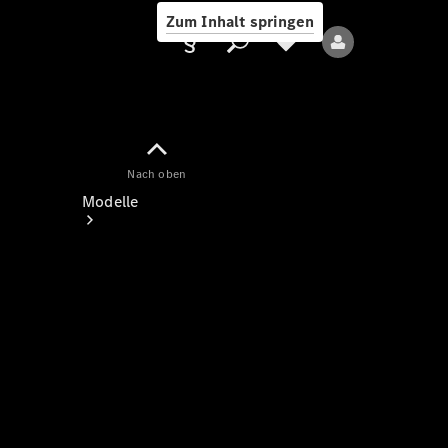
Zum Inhalt springen
Nach oben
Anbieter/Datenschutz
Modelle
Alle Modelle
Neue Modelle
Elektromodelle