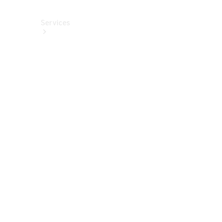
Services
Alle
Services
Service
buchen
Aktionen
Frühjahrscheck