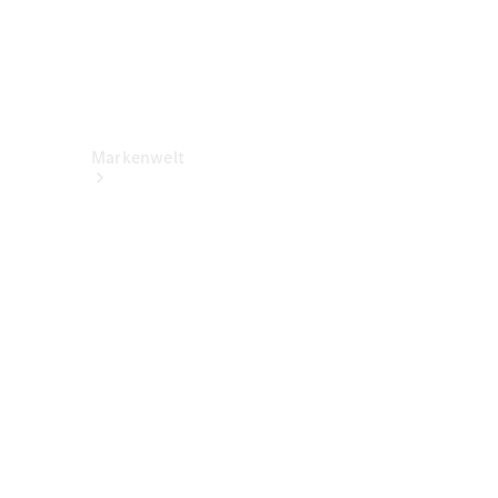
Markenwelt
Über
Mercedes-
Benz