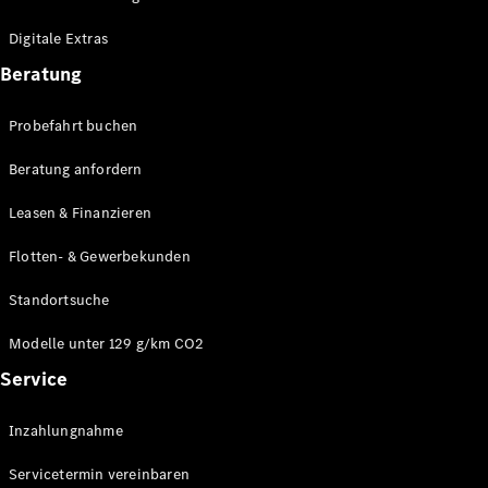
Plug-in-Hybrid Modelle
Digitale Extras
Limousinen
Beratung
Probefahrt buchen
Beratung anfordern
Leasen & Finanzieren
Alle
Limousinen
Flotten- & Gewerbekunden
CLA
Elektrisch
CLA
Standortsuche
C-Klasse
Limousine
Modelle unter 129 g/km CO2
C-Klasse
Service
Elektrisch
Limousine
EQE
Elektrisch
Inzahlungnahme
Limousine
EQS
Elektrisch
Servicetermin vereinbaren
Limousine