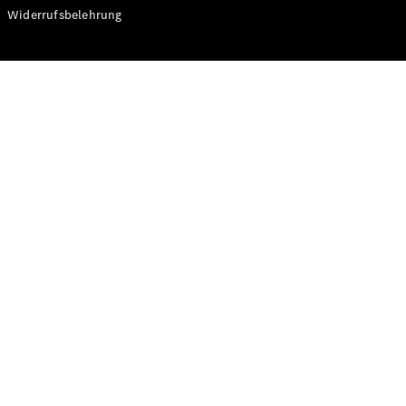
Modelle
Widerrufsbelehrung
CLA
Shooting
Elektrisch
Brake
CLA
Shooting
Brake
C-Klasse T-
Modell
C-Klasse T-
Modell All-
Terrain
E-Klasse T-
Modell
E-Klasse T-
Modell All-
Terrain
Konfigurator
Online
Store