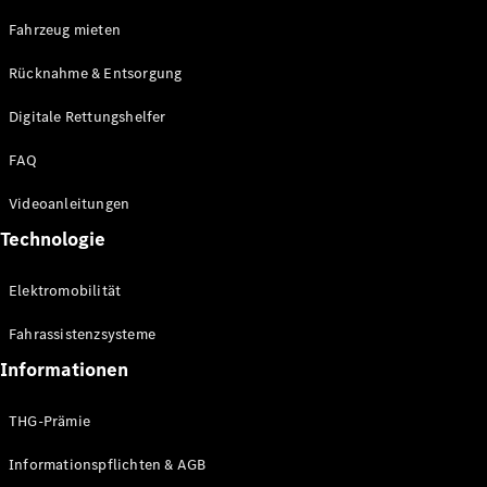
E-Klasse
Fahrzeug mieten
Limousine
S-Klasse
Rücknahme & Entsorgung
S-Klasse
Limousine
Digitale Rettungshelfer
lang
Mercedes-
FAQ
Maybach S-
Klasse
Videoanleitungen
Technologie
Konfigurator
Online
Elektromobilität
Store
SUV & Geländewagen
Fahrassistenzsysteme
Informationen
THG-Prämie
Informationspflichten & AGB