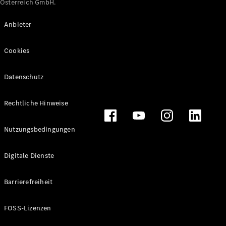
Österreich GmbH.
Maybach
Neu
GLS
Anbieter
G-
Elektrisch
Klasse
Cookies
G-Klasse
Datenschutz
Konfigurator
Online
Store
Rechtliche Hinweise
T-Modelle / Kombis
Nutzungsbedingungen
Digitale Dienste
Barrierefreiheit
FOSS-Lizenzen
Alle T-