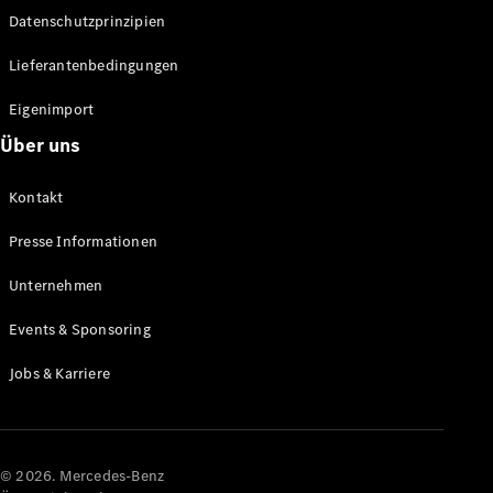
Datenschutzprinzipien
Alle SUVs
EQA
Elektrisch
Lieferantenbedingungen
EQE
Elektrisch
SUV
Eigenimport
EQS
Elektrisch
Über uns
SUV
Mercedes-
Maybach
Elektrisch
Kontakt
EQS SUV
GLA
Presse Informationen
GLA
Neu
GLA
Unternehmen
Neu
Elektrisch
GLB
Elektrisch
Events & Sponsoring
GLB
GLC
Elektrisch
Jobs & Karriere
GLC
GLC Coupé
GLE
GLE Coupé
GLS
© 2026. Mercedes-Benz
Mercedes-