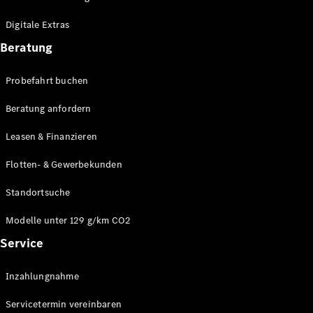
Plug-in-Hybrid Modelle
Digitale Extras
Limousinen
Beratung
Probefahrt buchen
Beratung anfordern
Leasen & Finanzieren
Alle
Limousinen
Flotten- & Gewerbekunden
CLA
Elektrisch
CLA
Standortsuche
C-Klasse
Limousine
Modelle unter 129 g/km CO2
C-Klasse
Service
Elektrisch
Limousine
EQE
Elektrisch
Inzahlungnahme
Limousine
EQS
Elektrisch
Servicetermin vereinbaren
Limousine