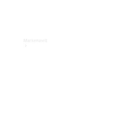
Markenwelt
Über
Mercedes-
Benz