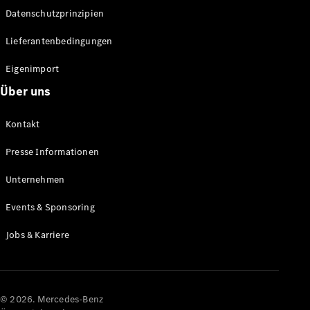
Datenschutzprinzipien
Alle SUVs
EQA
Elektrisch
Lieferantenbedingungen
EQE
Elektrisch
SUV
Eigenimport
EQS
Elektrisch
Über uns
SUV
Mercedes-
Maybach
Elektrisch
Kontakt
EQS SUV
GLA
Presse Informationen
GLA
Neu
GLA
Unternehmen
Neu
Elektrisch
GLB
Elektrisch
Events & Sponsoring
GLB
GLC
Elektrisch
Jobs & Karriere
GLC
GLC Coupé
GLE
GLE Coupé
GLS
© 2026. Mercedes-Benz
Mercedes-