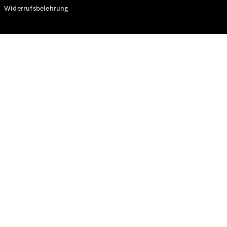
Modelle
Widerrufsbelehrung
CLA
Shooting
Elektrisch
Brake
CLA
Shooting
Brake
C-Klasse T-
Modell
C-Klasse T-
Modell All-
Terrain
E-Klasse T-
Modell
E-Klasse T-
Modell All-
Terrain
Konfigurator
Online
Store