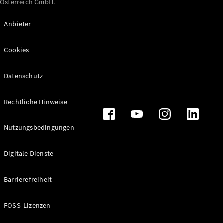
Österreich GmbH.
Maybach
Neu
GLS
Anbieter
G-
Elektrisch
Klasse
Cookies
G-Klasse
Datenschutz
Konfigurator
Online
Store
Rechtliche Hinweise
T-Modelle / Kombis
Nutzungsbedingungen
Digitale Dienste
Barrierefreiheit
FOSS-Lizenzen
Alle T-