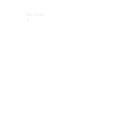
Services
Alle
Services
Service
buchen
Aktionen
Frühjahrscheck