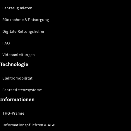
E-Klasse
Fahrzeug mieten
Limousine
S-Klasse
Rücknahme & Entsorgung
S-Klasse
Limousine
Digitale Rettungshelfer
lang
Mercedes-
FAQ
Maybach S-
Klasse
Videoanleitungen
Technologie
Konfigurator
Online
Elektromobilität
Store
SUV & Geländewagen
Fahrassistenzsysteme
Informationen
THG-Prämie
Informationspflichten & AGB