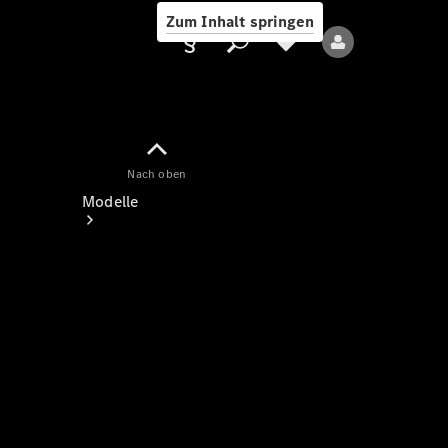
Zum Inhalt springen
Nach oben
Anbieter/Datenschutz
Modelle
Alle Modelle
Neue Modelle
Elektromodelle