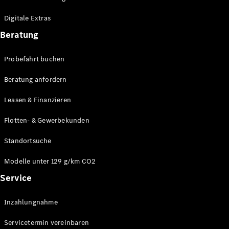
Plug-in-Hybrid Modelle
Digitale Extras
Limousinen
Beratung
Probefahrt buchen
Beratung anfordern
Leasen & Finanzieren
Alle
Limousinen
Flotten- & Gewerbekunden
CLA
Elektrisch
CLA
Standortsuche
C-Klasse
Limousine
Modelle unter 129 g/km CO2
C-Klasse
Service
Elektrisch
Limousine
EQE
Elektrisch
Inzahlungnahme
Limousine
EQS
Elektrisch
Servicetermin vereinbaren
Limousine