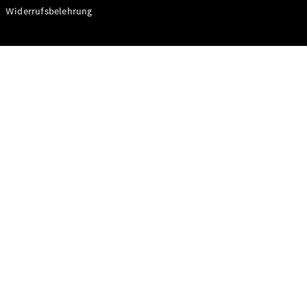
Modelle
Widerrufsbelehrung
CLA
Shooting
Elektrisch
Brake
CLA
Shooting
Brake
C-Klasse T-
Modell
C-Klasse T-
Modell All-
Terrain
E-Klasse T-
Modell
E-Klasse T-
Modell All-
Terrain
Konfigurator
Online
Store