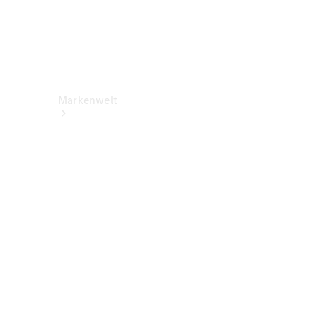
Markenwelt
Über
Mercedes-
Benz