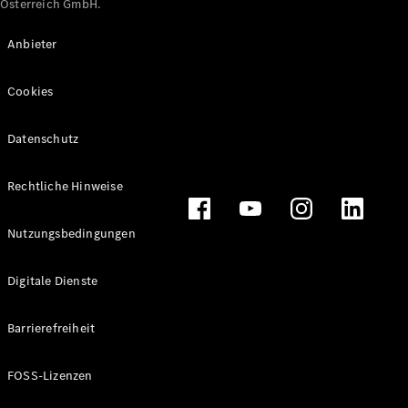
Österreich GmbH.
Maybach
Neu
GLS
Anbieter
G-
Elektrisch
Klasse
Cookies
G-Klasse
Datenschutz
Konfigurator
Online
Store
Rechtliche Hinweise
T-Modelle / Kombis
Nutzungsbedingungen
Digitale Dienste
Barrierefreiheit
FOSS-Lizenzen
Alle T-