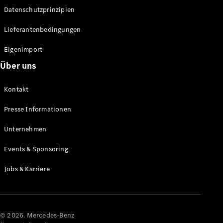
Datenschutzprinzipien
Alle SUVs
EQA
Elektrisch
Lieferantenbedingungen
EQE
Elektrisch
SUV
Eigenimport
EQS
Elektrisch
Über uns
SUV
Mercedes-
Maybach
Elektrisch
Kontakt
EQS SUV
GLA
Presse Informationen
GLA
Neu
GLA
Unternehmen
Neu
Elektrisch
GLB
Elektrisch
Events & Sponsoring
GLB
GLC
Elektrisch
Jobs & Karriere
GLC
GLC Coupé
GLE
GLE Coupé
GLS
© 2026. Mercedes-Benz
Mercedes-