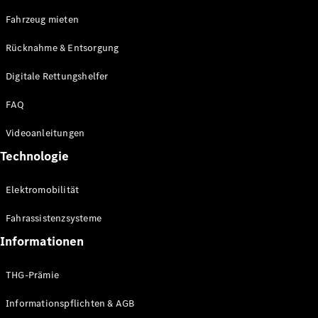
E-Klasse
Fahrzeug mieten
Limousine
S-Klasse
Rücknahme & Entsorgung
S-Klasse
Limousine
Digitale Rettungshelfer
lang
Mercedes-
FAQ
Maybach S-
Klasse
Videoanleitungen
Technologie
Konfigurator
Online
Elektromobilität
Store
SUV & Geländewagen
Fahrassistenzsysteme
Informationen
THG-Prämie
Informationspflichten & AGB