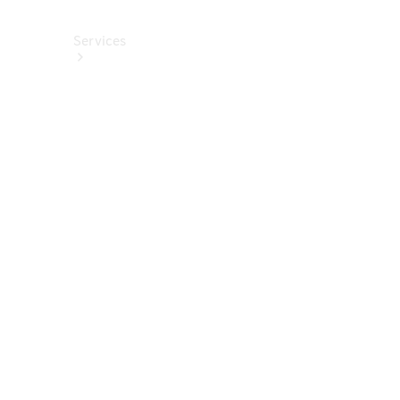
Services
Alle
Services
Service
buchen
Aktionen
Frühjahrscheck