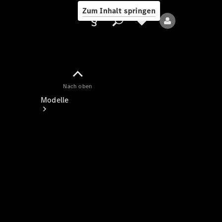
Zum Inhalt springen
Nach oben
Anbieter/Datenschutz
Modelle
Alle Modelle
Neue Modelle
Elektromodelle