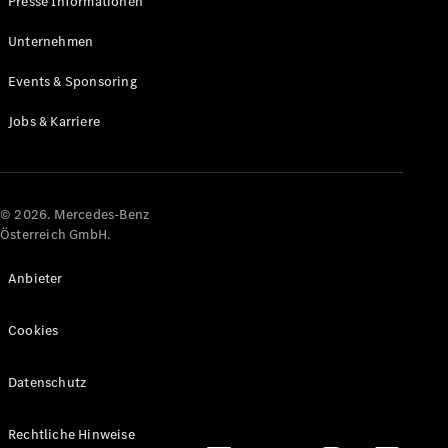
Presse Informationen
Maybach
Neu
GLS
Unternehmen
G-
Elektrisch
Events & Sponsoring
Klasse
G-Klasse
Jobs & Karriere
Konfigurator
Online
Store
© 2026. Mercedes-Benz
T-Modelle / Kombis
Österreich GmbH.
Anbieter
Cookies
Datenschutz
Alle T-
Rechtliche Hinweise