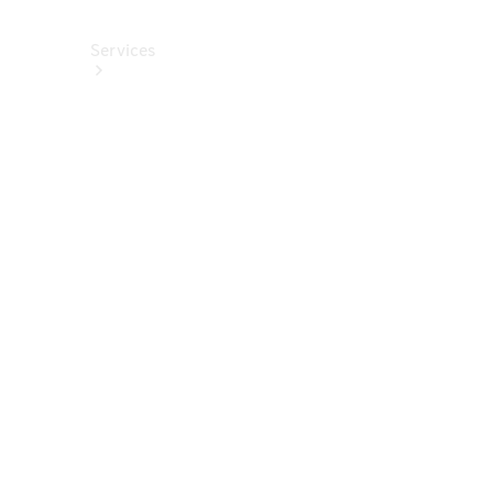
Services
Alle
Services
Service
buchen
Aktionen
Frühjahrscheck