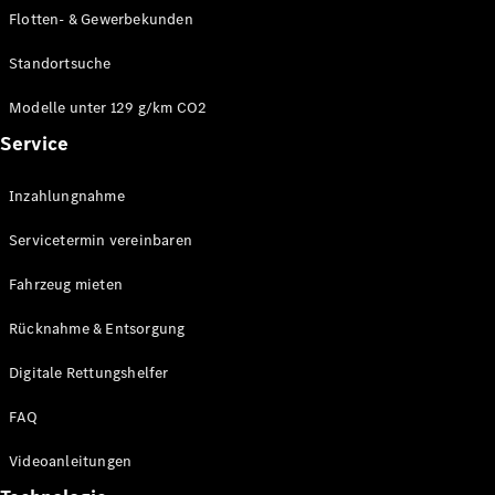
E-Klasse
Flotten- & Gewerbekunden
Limousine
S-Klasse
Standortsuche
S-Klasse
Limousine
Modelle unter 129 g/km CO2
lang
Service
Mercedes-
Maybach S-
Inzahlungnahme
Klasse
Servicetermin vereinbaren
Konfigurator
Online
Fahrzeug mieten
Store
Rücknahme & Entsorgung
SUV & Geländewagen
Digitale Rettungshelfer
FAQ
Videoanleitungen