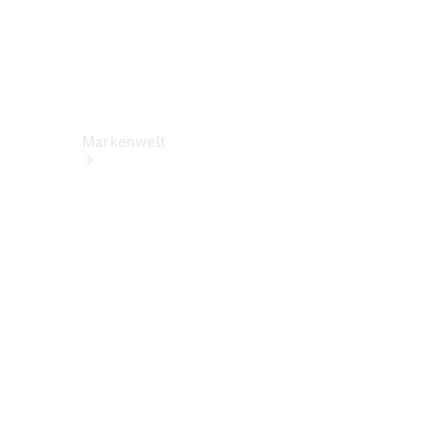
Markenwelt
Über
Mercedes-
Benz