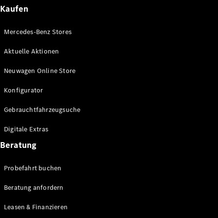
Plug-in-Hybrid Modelle
Kaufen
Limousinen
Mercedes-Benz Stores
Aktuelle Aktionen
Neuwagen Online Store
Konfigurator
Alle
Gebrauchtfahrzeugsuche
Limousinen
CLA
Elektrisch
Digitale Extras
CLA
C-Klasse
Beratung
Limousine
C-Klasse
Probefahrt buchen
Elektrisch
Limousine
EQE
Beratung anfordern
Elektrisch
Limousine
EQS
Leasen & Finanzieren
Elektrisch
Limousine