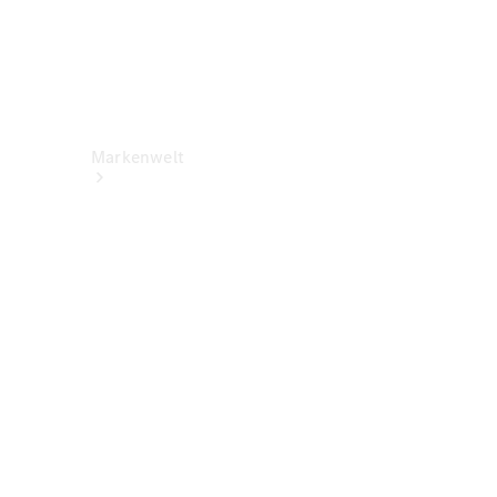
Markenwelt
Über
Mercedes-
Benz