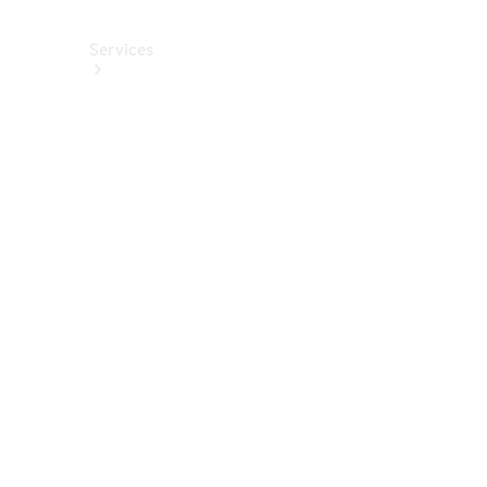
Services
Alle
Services
Service
buchen
Aktionen
Frühjahrscheck