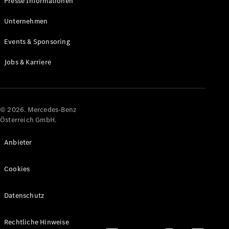
Presse Informationen
Maybach
Neu
GLS
Unternehmen
G-
Elektrisch
Events & Sponsoring
Klasse
G-Klasse
Jobs & Karriere
Konfigurator
Online
Store
© 2026. Mercedes-Benz
T-Modelle / Kombis
Österreich GmbH.
Anbieter
Cookies
Datenschutz
Alle T-
Rechtliche Hinweise