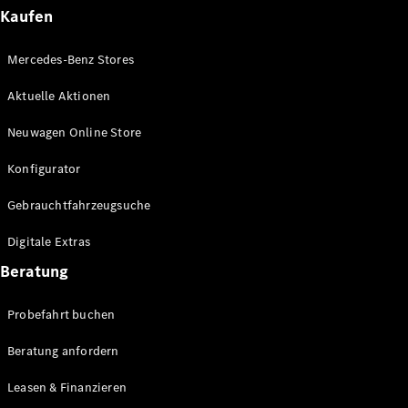
Plug-in-Hybrid Modelle
Kaufen
Limousinen
Mercedes-Benz Stores
Aktuelle Aktionen
Neuwagen Online Store
Konfigurator
Alle
Gebrauchtfahrzeugsuche
Limousinen
CLA
Elektrisch
Digitale Extras
CLA
C-Klasse
Beratung
Limousine
C-Klasse
Probefahrt buchen
Elektrisch
Limousine
EQE
Beratung anfordern
Elektrisch
Limousine
EQS
Leasen & Finanzieren
Elektrisch
Limousine