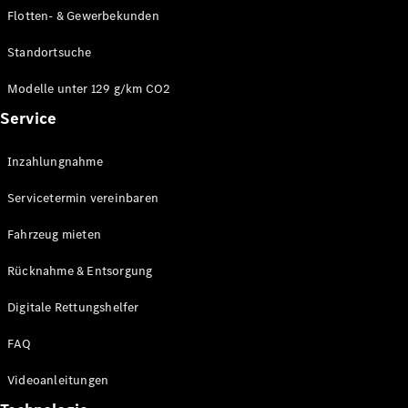
E-Klasse
Flotten- & Gewerbekunden
Limousine
S-Klasse
Standortsuche
S-Klasse
Limousine
Modelle unter 129 g/km CO2
lang
Service
Mercedes-
Maybach S-
Inzahlungnahme
Klasse
Servicetermin vereinbaren
Konfigurator
Online
Fahrzeug mieten
Store
Rücknahme & Entsorgung
SUV & Geländewagen
Digitale Rettungshelfer
FAQ
Videoanleitungen