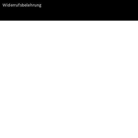
Modelle
Widerrufsbelehrung
CLA
Shooting
Elektrisch
Brake
CLA
Shooting
Brake
C-Klasse T-
Modell
C-Klasse T-
Modell All-
Terrain
E-Klasse T-
Modell
E-Klasse T-
Modell All-
Terrain
Konfigurator
Online
Store