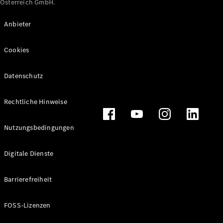
Österreich GmbH.
Maybach
Neu
GLS
Anbieter
G-
Elektrisch
Klasse
Cookies
G-Klasse
Datenschutz
Konfigurator
Online
Store
Rechtliche Hinweise
T-Modelle / Kombis
Nutzungsbedingungen
Digitale Dienste
Barrierefreiheit
FOSS-Lizenzen
Alle T-