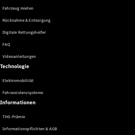
E-Klasse
Fahrzeug mieten
Limousine
S-Klasse
Rücknahme & Entsorgung
S-Klasse
Limousine
Digitale Rettungshelfer
lang
Mercedes-
FAQ
Maybach S-
Klasse
Videoanleitungen
Technologie
Konfigurator
Online
Elektromobilität
Store
SUV & Geländewagen
Fahrassistenzsysteme
Informationen
THG-Prämie
Informationspflichten & AGB