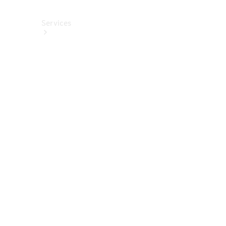
Services
Alle
Services
Service
buchen
Aktionen
Frühjahrscheck