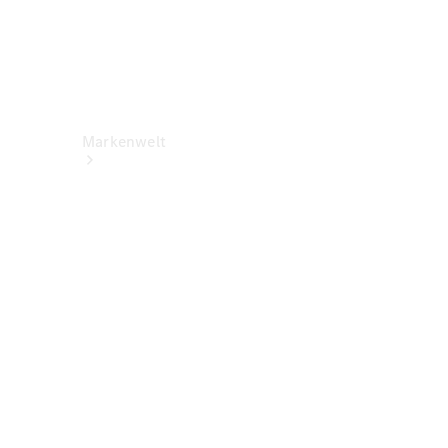
Markenwelt
Über
Mercedes-
Benz