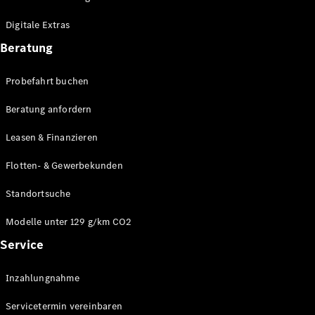
Plug-in-Hybrid Modelle
Digitale Extras
Limousinen
Beratung
Probefahrt buchen
Beratung anfordern
Leasen & Finanzieren
Alle
Limousinen
Flotten- & Gewerbekunden
CLA
Elektrisch
CLA
Standortsuche
C-Klasse
Limousine
Modelle unter 129 g/km CO2
C-Klasse
Service
Elektrisch
Limousine
EQE
Elektrisch
Inzahlungnahme
Limousine
EQS
Elektrisch
Servicetermin vereinbaren
Limousine