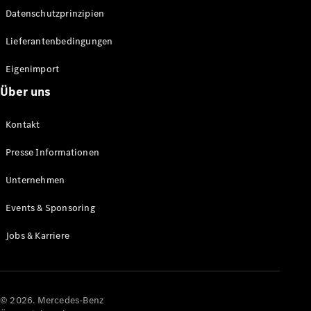
Datenschutzprinzipien
Alle SUVs
EQA
Elektrisch
Lieferantenbedingungen
EQE
Elektrisch
SUV
Eigenimport
EQS
Elektrisch
Über uns
SUV
Mercedes-
Maybach
Elektrisch
Kontakt
EQS SUV
GLA
Presse Informationen
GLA
Neu
GLA
Unternehmen
Neu
Elektrisch
GLB
Elektrisch
Events & Sponsoring
GLB
GLC
Elektrisch
Jobs & Karriere
GLC
GLC Coupé
GLE
GLE Coupé
GLS
© 2026. Mercedes-Benz
Mercedes-