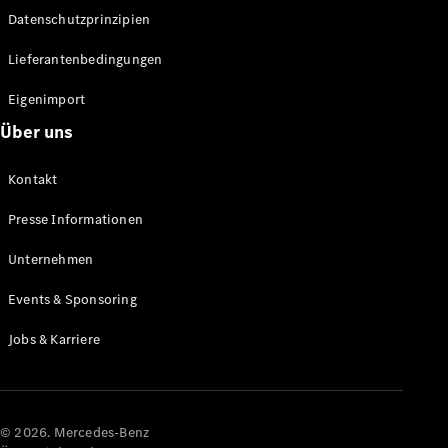
Datenschutzprinzipien
Alle SUVs
EQA
Elektrisch
Lieferantenbedingungen
EQE
Elektrisch
SUV
Eigenimport
EQS
Elektrisch
Über uns
SUV
Mercedes-
Maybach
Elektrisch
Kontakt
EQS SUV
GLA
Presse Informationen
GLA
Neu
GLA
Unternehmen
Neu
Elektrisch
GLB
Elektrisch
Events & Sponsoring
GLB
GLC
Elektrisch
Jobs & Karriere
GLC
GLC Coupé
GLE
GLE Coupé
GLS
© 2026. Mercedes-Benz
Mercedes-