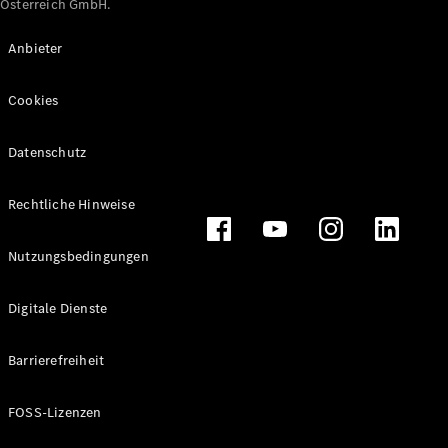
Österreich GmbH.
Maybach
Neu
GLS
Anbieter
G-
Elektrisch
Klasse
Cookies
G-Klasse
Datenschutz
Konfigurator
Online
Store
Rechtliche Hinweise
T-Modelle / Kombis
Nutzungsbedingungen
Digitale Dienste
Barrierefreiheit
FOSS-Lizenzen
Alle T-