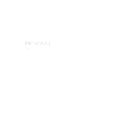
Markenwelt
Über
Mercedes-
Benz