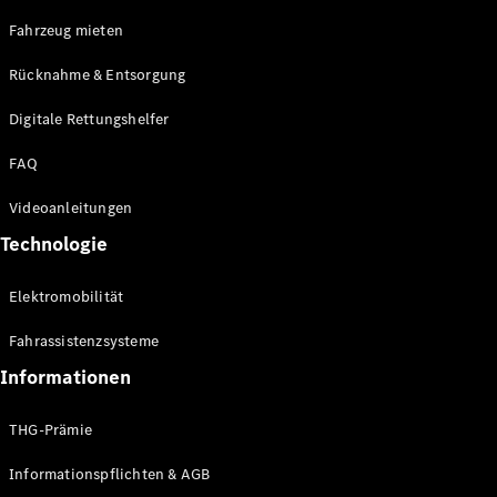
E-Klasse
Fahrzeug mieten
Limousine
S-Klasse
Rücknahme & Entsorgung
S-Klasse
Limousine
Digitale Rettungshelfer
lang
Mercedes-
FAQ
Maybach S-
Klasse
Videoanleitungen
Technologie
Konfigurator
Online
Elektromobilität
Store
SUV & Geländewagen
Fahrassistenzsysteme
Informationen
THG-Prämie
Informationspflichten & AGB