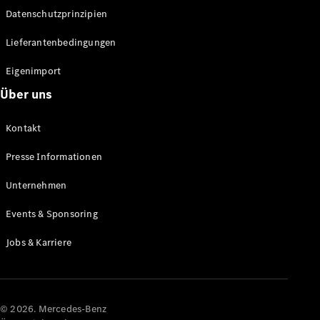
Datenschutzprinzipien
Alle SUVs
EQA
Elektrisch
Lieferantenbedingungen
EQE
Elektrisch
SUV
Eigenimport
EQS
Elektrisch
Über uns
SUV
Mercedes-
Maybach
Elektrisch
Kontakt
EQS SUV
GLA
Presse Informationen
GLA
Neu
GLA
Unternehmen
Neu
Elektrisch
GLB
Elektrisch
Events & Sponsoring
GLB
GLC
Elektrisch
Jobs & Karriere
GLC
GLC Coupé
GLE
GLE Coupé
GLS
© 2026. Mercedes-Benz
Mercedes-