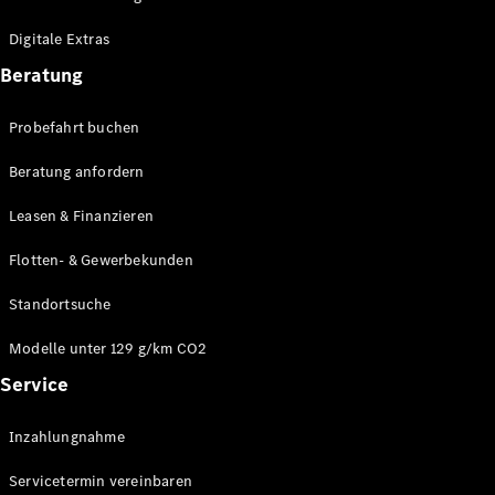
Plug-in-Hybrid Modelle
Digitale Extras
Limousinen
Beratung
Probefahrt buchen
Beratung anfordern
Leasen & Finanzieren
Alle
Limousinen
Flotten- & Gewerbekunden
CLA
Elektrisch
CLA
Standortsuche
C-Klasse
Limousine
Modelle unter 129 g/km CO2
C-Klasse
Service
Elektrisch
Limousine
EQE
Elektrisch
Inzahlungnahme
Limousine
EQS
Elektrisch
Servicetermin vereinbaren
Limousine