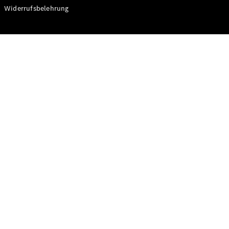
Modelle
Widerrufsbelehrung
CLA
Shooting
Elektrisch
Brake
CLA
Shooting
Brake
C-Klasse T-
Modell
C-Klasse T-
Modell All-
Terrain
E-Klasse T-
Modell
E-Klasse T-
Modell All-
Terrain
Konfigurator
Online
Store