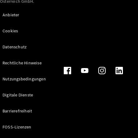
Österreich GmbH.
Maybach
Neu
GLS
Anbieter
G-
Elektrisch
Klasse
Cookies
G-Klasse
Datenschutz
Konfigurator
Online
Store
Rechtliche Hinweise
T-Modelle / Kombis
Nutzungsbedingungen
Digitale Dienste
Barrierefreiheit
FOSS-Lizenzen
Alle T-