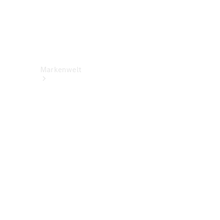
Markenwelt
Über
Mercedes-
Benz