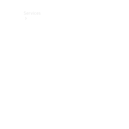
Services
Alle
Services
Service
buchen
Aktionen
Frühjahrscheck