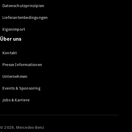
Datenschutzprinzipien
Alle SUVs
EQA
Elektrisch
Lieferantenbedingungen
EQE
Elektrisch
SUV
Eigenimport
EQS
Elektrisch
Über uns
SUV
Mercedes-
Maybach
Elektrisch
Kontakt
EQS SUV
GLA
Presse Informationen
GLA
Neu
GLA
Unternehmen
Neu
Elektrisch
GLB
Elektrisch
Events & Sponsoring
GLB
GLC
Elektrisch
Jobs & Karriere
GLC
GLC Coupé
GLE
GLE Coupé
GLS
© 2026. Mercedes-Benz
Mercedes-