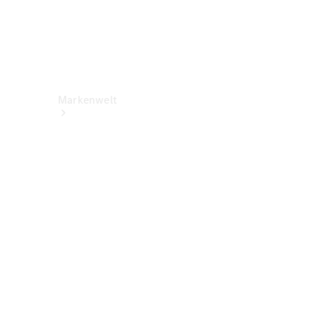
Markenwelt
Über
Mercedes-
Benz