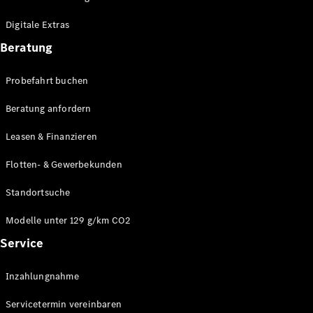
Plug-in-Hybrid Modelle
Digitale Extras
Limousinen
Beratung
Probefahrt buchen
Beratung anfordern
Leasen & Finanzieren
Alle
Limousinen
Flotten- & Gewerbekunden
CLA
Elektrisch
CLA
Standortsuche
C-Klasse
Limousine
Modelle unter 129 g/km CO2
C-Klasse
Service
Elektrisch
Limousine
EQE
Elektrisch
Inzahlungnahme
Limousine
EQS
Elektrisch
Servicetermin vereinbaren
Limousine