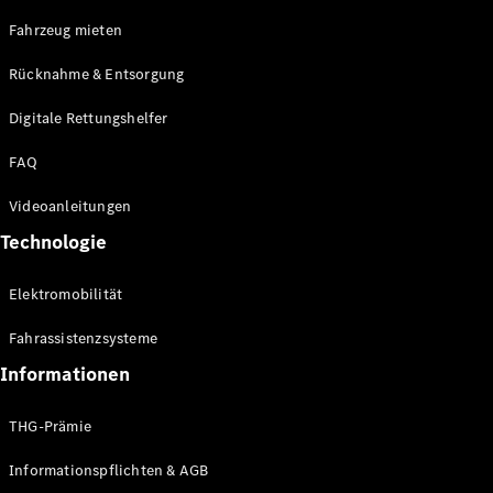
E-Klasse
Fahrzeug mieten
Limousine
S-Klasse
Rücknahme & Entsorgung
S-Klasse
Limousine
Digitale Rettungshelfer
lang
Mercedes-
FAQ
Maybach S-
Klasse
Videoanleitungen
Technologie
Konfigurator
Online
Elektromobilität
Store
SUV & Geländewagen
Fahrassistenzsysteme
Informationen
THG-Prämie
Informationspflichten & AGB