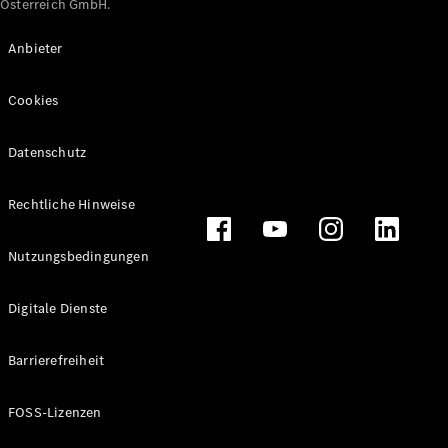
Österreich GmbH.
Maybach
Neu
GLS
Anbieter
G-
Elektrisch
Klasse
Cookies
G-Klasse
Datenschutz
Konfigurator
Online
Store
Rechtliche Hinweise
T-Modelle / Kombis
Nutzungsbedingungen
Digitale Dienste
Barrierefreiheit
FOSS-Lizenzen
Alle T-