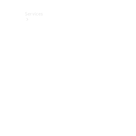
Services
Alle
Services
Service
buchen
Aktionen
Frühjahrscheck