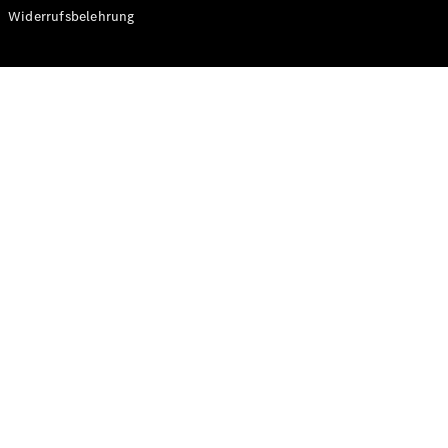
Modelle
Widerrufsbelehrung
CLA
Shooting
Elektrisch
Brake
CLA
Shooting
Brake
C-Klasse T-
Modell
C-Klasse T-
Modell All-
Terrain
E-Klasse T-
Modell
E-Klasse T-
Modell All-
Terrain
Konfigurator
Online
Store