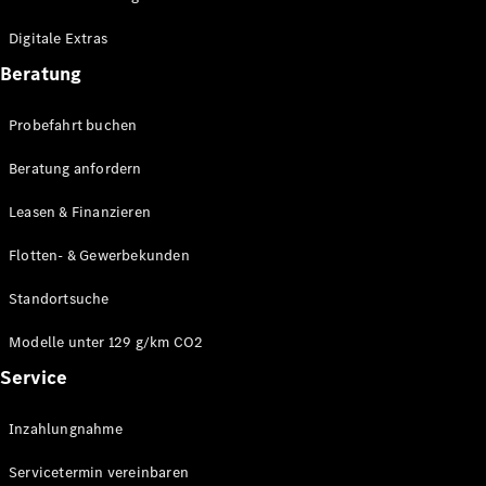
Plug-in-Hybrid Modelle
Digitale Extras
Limousinen
Beratung
Probefahrt buchen
Beratung anfordern
Leasen & Finanzieren
Alle
Limousinen
Flotten- & Gewerbekunden
CLA
Elektrisch
CLA
Standortsuche
C-Klasse
Limousine
Modelle unter 129 g/km CO2
C-Klasse
Service
Elektrisch
Limousine
EQE
Elektrisch
Inzahlungnahme
Limousine
EQS
Elektrisch
Servicetermin vereinbaren
Limousine