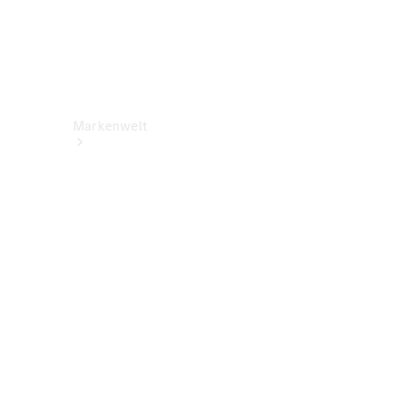
Markenwelt
Über
Mercedes-
Benz