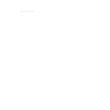
Services
Alle
Services
Service
buchen
Aktionen
Frühjahrscheck