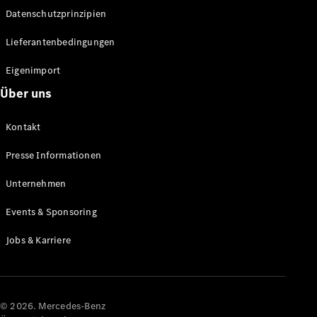
Datenschutzprinzipien
Alle SUVs
EQA
Elektrisch
Lieferantenbedingungen
EQE
Elektrisch
SUV
Eigenimport
EQS
Elektrisch
Über uns
SUV
Mercedes-
Maybach
Elektrisch
Kontakt
EQS SUV
GLA
Presse Informationen
GLA
Neu
GLA
Unternehmen
Neu
Elektrisch
GLB
Elektrisch
Events & Sponsoring
GLB
GLC
Elektrisch
Jobs & Karriere
GLC
GLC Coupé
GLE
GLE Coupé
GLS
© 2026. Mercedes-Benz
Mercedes-