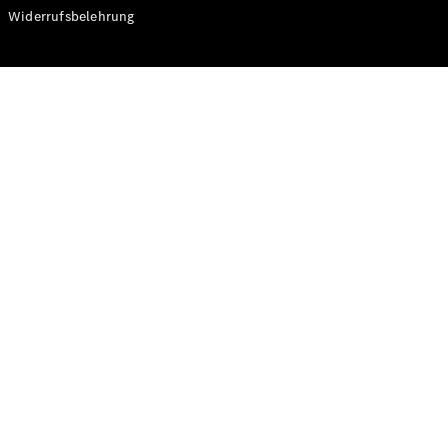
Modelle
Widerrufsbelehrung
CLA
Shooting
Elektrisch
Brake
CLA
Shooting
Brake
C-Klasse T-
Modell
C-Klasse T-
Modell All-
Terrain
E-Klasse T-
Modell
E-Klasse T-
Modell All-
Terrain
Konfigurator
Online
Store