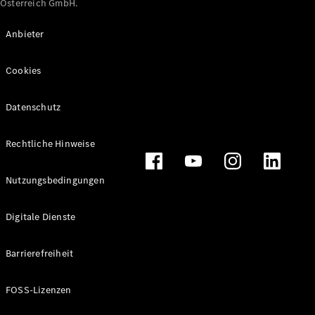
Österreich GmbH.
Maybach
Neu
GLS
Anbieter
G-
Elektrisch
Klasse
Cookies
G-Klasse
Datenschutz
Konfigurator
Online
Store
Rechtliche Hinweise
T-Modelle / Kombis
Nutzungsbedingungen
Digitale Dienste
Barrierefreiheit
FOSS-Lizenzen
Alle T-