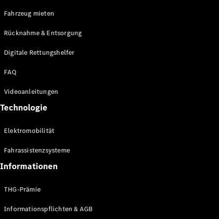
E-Klasse
Fahrzeug mieten
Limousine
S-Klasse
Rücknahme & Entsorgung
S-Klasse
Limousine
Digitale Rettungshelfer
lang
Mercedes-
FAQ
Maybach S-
Klasse
Videoanleitungen
Technologie
Konfigurator
Online
Elektromobilität
Store
SUV & Geländewagen
Fahrassistenzsysteme
Informationen
THG-Prämie
Informationspflichten & AGB