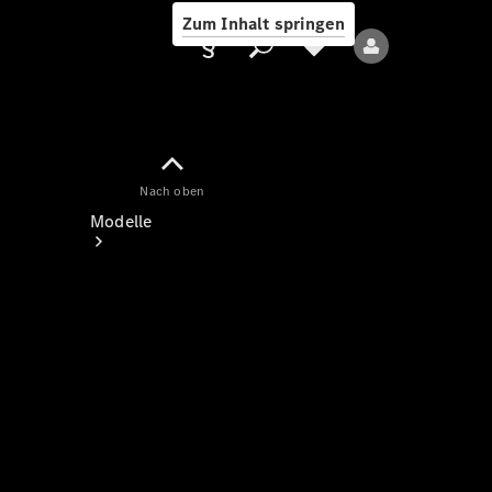
Zum Inhalt springen
Nach oben
Anbieter/Datenschutz
Modelle
Alle Modelle
Neue Modelle
Elektromodelle