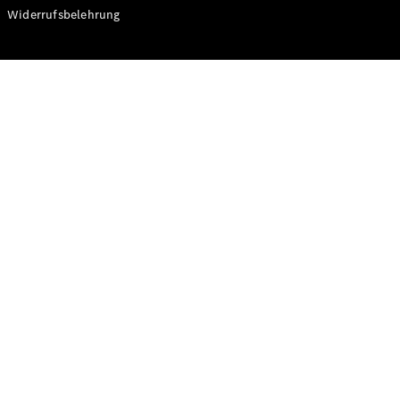
Modelle
Widerrufsbelehrung
CLA
Shooting
Elektrisch
Brake
CLA
Shooting
Brake
C-Klasse T-
Modell
C-Klasse T-
Modell All-
Terrain
E-Klasse T-
Modell
E-Klasse T-
Modell All-
Terrain
Konfigurator
Online
Store