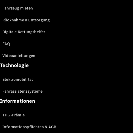
E-Klasse
Fahrzeug mieten
Limousine
S-Klasse
Rücknahme & Entsorgung
S-Klasse
Limousine
Digitale Rettungshelfer
lang
Mercedes-
FAQ
Maybach S-
Klasse
Videoanleitungen
Technologie
Konfigurator
Online
Elektromobilität
Store
SUV & Geländewagen
Fahrassistenzsysteme
Informationen
THG-Prämie
Informationspflichten & AGB