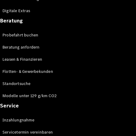
Plug-in-Hybrid Modelle
Digitale Extras
Limousinen
Beratung
Probefahrt buchen
Beratung anfordern
Leasen & Finanzieren
Alle
Limousinen
Flotten- & Gewerbekunden
CLA
Elektrisch
CLA
Standortsuche
C-Klasse
Limousine
Modelle unter 129 g/km CO2
C-Klasse
Service
Elektrisch
Limousine
EQE
Elektrisch
Inzahlungnahme
Limousine
EQS
Elektrisch
Servicetermin vereinbaren
Limousine