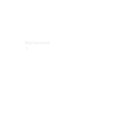
Markenwelt
Über
Mercedes-
Benz