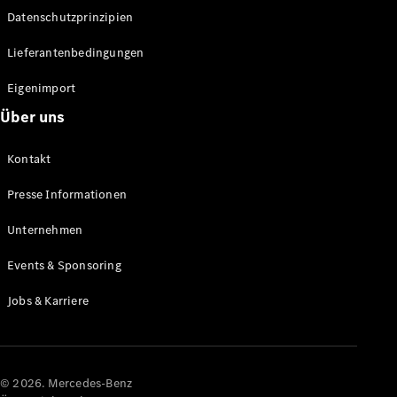
Datenschutzprinzipien
Alle SUVs
EQA
Elektrisch
Lieferantenbedingungen
EQE
Elektrisch
SUV
Eigenimport
EQS
Elektrisch
Über uns
SUV
Mercedes-
Maybach
Elektrisch
Kontakt
EQS SUV
GLA
Presse Informationen
GLA
Neu
GLA
Unternehmen
Neu
Elektrisch
GLB
Elektrisch
Events & Sponsoring
GLB
GLC
Elektrisch
Jobs & Karriere
GLC
GLC Coupé
GLE
GLE Coupé
GLS
© 2026. Mercedes-Benz
Mercedes-