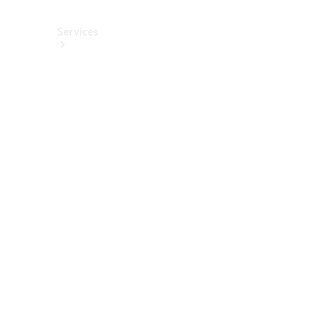
Services
Alle
Services
Service
buchen
Aktionen
Frühjahrscheck