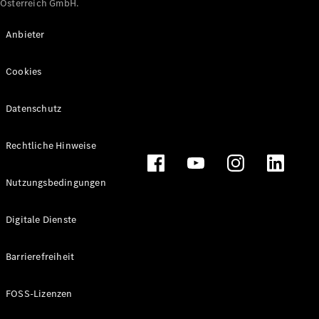
Österreich GmbH.
Maybach
Neu
GLS
Anbieter
G-
Elektrisch
Klasse
Cookies
G-Klasse
Datenschutz
Konfigurator
Online
Store
Rechtliche Hinweise
T-Modelle / Kombis
Nutzungsbedingungen
Digitale Dienste
Barrierefreiheit
FOSS-Lizenzen
Alle T-