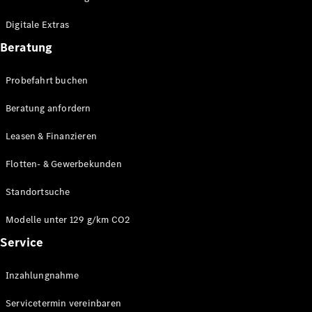
Plug-in-Hybrid Modelle
Digitale Extras
Limousinen
Beratung
Probefahrt buchen
Beratung anfordern
Leasen & Finanzieren
Alle
Limousinen
Flotten- & Gewerbekunden
CLA
Elektrisch
CLA
Standortsuche
C-Klasse
Limousine
Modelle unter 129 g/km CO2
C-Klasse
Service
Elektrisch
Limousine
EQE
Elektrisch
Inzahlungnahme
Limousine
EQS
Elektrisch
Servicetermin vereinbaren
Limousine