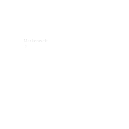
Markenwelt
Über
Mercedes-
Benz