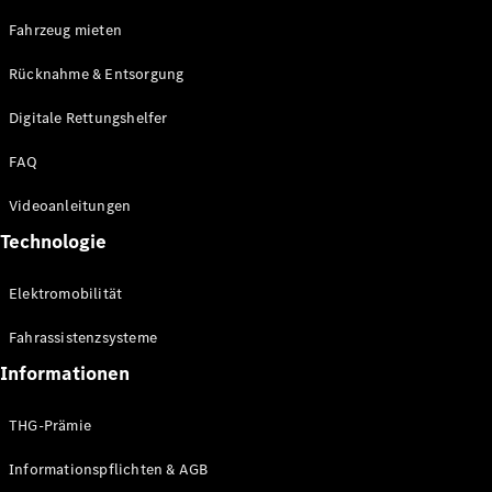
E-Klasse
Fahrzeug mieten
Limousine
S-Klasse
Rücknahme & Entsorgung
S-Klasse
Limousine
Digitale Rettungshelfer
lang
Mercedes-
FAQ
Maybach S-
Klasse
Videoanleitungen
Technologie
Konfigurator
Online
Elektromobilität
Store
SUV & Geländewagen
Fahrassistenzsysteme
Informationen
THG-Prämie
Informationspflichten & AGB