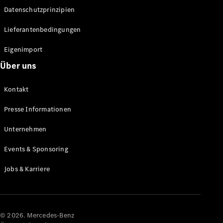
Datenschutzprinzipien
Alle SUVs
EQA
Elektrisch
Lieferantenbedingungen
EQE
Elektrisch
SUV
Eigenimport
EQS
Elektrisch
Über uns
SUV
Mercedes-
Maybach
Elektrisch
Kontakt
EQS SUV
GLA
Presse Informationen
GLA
Neu
GLA
Unternehmen
Neu
Elektrisch
GLB
Elektrisch
Events & Sponsoring
GLB
GLC
Elektrisch
Jobs & Karriere
GLC
GLC Coupé
GLE
GLE Coupé
GLS
© 2026. Mercedes-Benz
Mercedes-