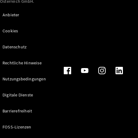
Österreich GmbH.
Maybach
Neu
GLS
Anbieter
G-
Elektrisch
Klasse
Cookies
G-Klasse
Datenschutz
Konfigurator
Online
Store
Rechtliche Hinweise
T-Modelle / Kombis
Nutzungsbedingungen
Digitale Dienste
Barrierefreiheit
FOSS-Lizenzen
Alle T-