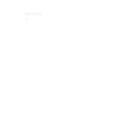
Services
Alle
Services
Service
buchen
Aktionen
Frühjahrscheck