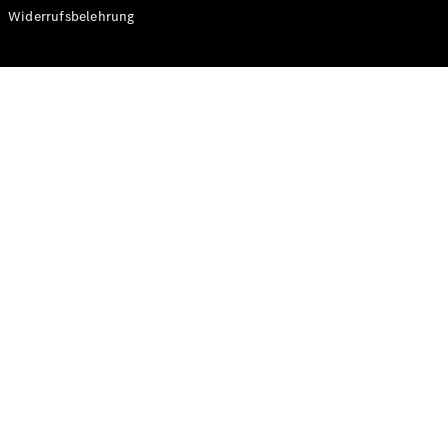
Modelle
Widerrufsbelehrung
CLA
Shooting
Elektrisch
Brake
CLA
Shooting
Brake
C-Klasse T-
Modell
C-Klasse T-
Modell All-
Terrain
E-Klasse T-
Modell
E-Klasse T-
Modell All-
Terrain
Konfigurator
Online
Store