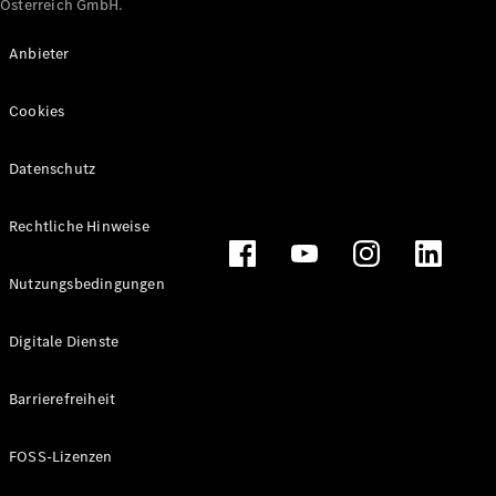
Österreich GmbH.
Maybach
Neu
GLS
Anbieter
G-
Elektrisch
Klasse
Cookies
G-Klasse
Datenschutz
Konfigurator
Online
Store
Rechtliche Hinweise
T-Modelle / Kombis
Nutzungsbedingungen
Digitale Dienste
Barrierefreiheit
FOSS-Lizenzen
Alle T-