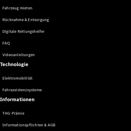
E-Klasse
Fahrzeug mieten
Limousine
S-Klasse
Rücknahme & Entsorgung
S-Klasse
Limousine
Digitale Rettungshelfer
lang
Mercedes-
FAQ
Maybach S-
Klasse
Videoanleitungen
Technologie
Konfigurator
Online
Elektromobilität
Store
SUV & Geländewagen
Fahrassistenzsysteme
Informationen
THG-Prämie
Informationspflichten & AGB