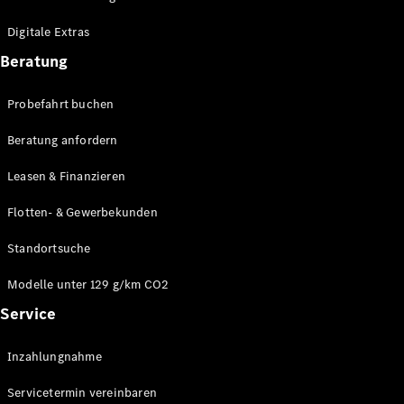
Plug-in-Hybrid Modelle
Digitale Extras
Limousinen
Beratung
Probefahrt buchen
Beratung anfordern
Leasen & Finanzieren
Alle
Limousinen
Flotten- & Gewerbekunden
CLA
Elektrisch
CLA
Standortsuche
C-Klasse
Limousine
Modelle unter 129 g/km CO2
C-Klasse
Service
Elektrisch
Limousine
EQE
Elektrisch
Inzahlungnahme
Limousine
EQS
Elektrisch
Servicetermin vereinbaren
Limousine