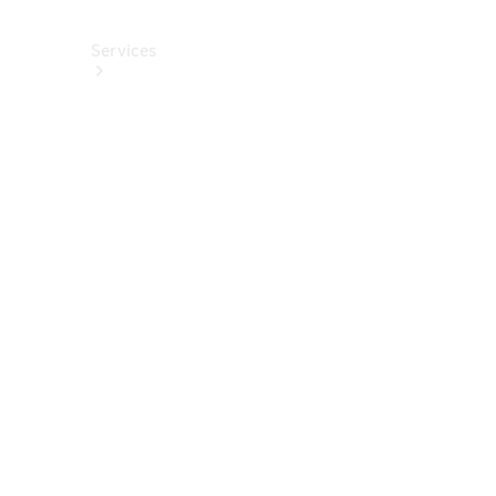
Services
Alle
Services
Service
buchen
Aktionen
Frühjahrscheck