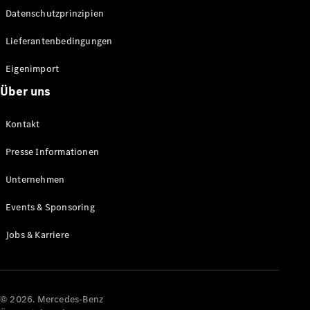
Datenschutzprinzipien
Alle SUVs
EQA
Elektrisch
Lieferantenbedingungen
EQE
Elektrisch
SUV
Eigenimport
EQS
Elektrisch
Über uns
SUV
Mercedes-
Maybach
Elektrisch
Kontakt
EQS SUV
GLA
Presse Informationen
GLA
Neu
GLA
Unternehmen
Neu
Elektrisch
GLB
Elektrisch
Events & Sponsoring
GLB
GLC
Elektrisch
Jobs & Karriere
GLC
GLC Coupé
GLE
GLE Coupé
GLS
© 2026. Mercedes-Benz
Mercedes-