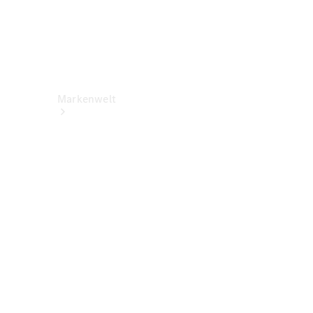
Markenwelt
Über
Mercedes-
Benz