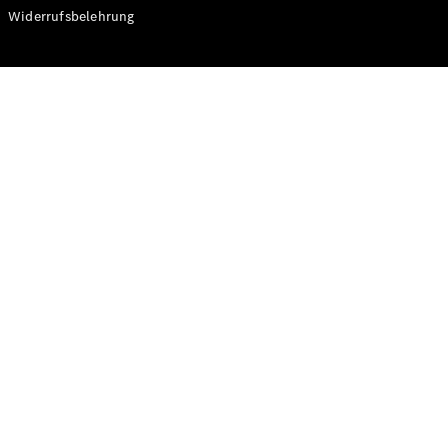
Modelle
Widerrufsbelehrung
CLA
Shooting
Elektrisch
Brake
CLA
Shooting
Brake
C-Klasse T-
Modell
C-Klasse T-
Modell All-
Terrain
E-Klasse T-
Modell
E-Klasse T-
Modell All-
Terrain
Konfigurator
Online
Store