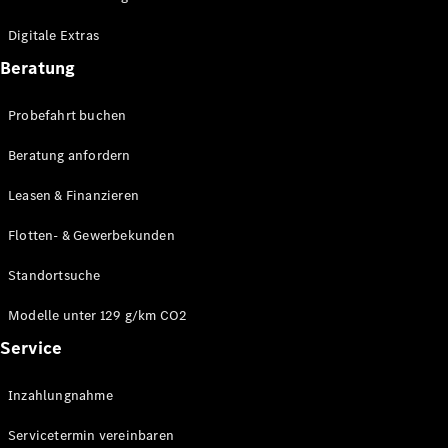
Plug-in-Hybrid Modelle
Digitale Extras
Limousinen
Beratung
Probefahrt buchen
Beratung anfordern
Leasen & Finanzieren
Alle
Limousinen
Flotten- & Gewerbekunden
CLA
Elektrisch
CLA
Standortsuche
C-Klasse
Limousine
Modelle unter 129 g/km CO2
C-Klasse
Service
Elektrisch
Limousine
EQE
Elektrisch
Inzahlungnahme
Limousine
EQS
Elektrisch
Servicetermin vereinbaren
Limousine