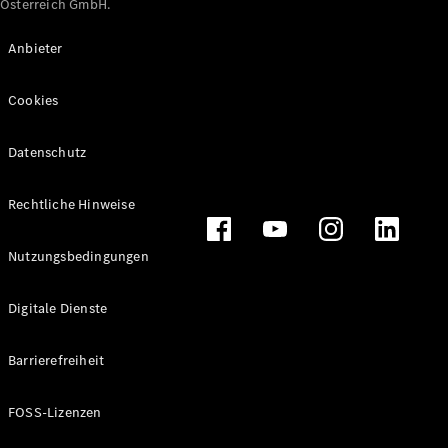
Österreich GmbH.
Maybach
Neu
GLS
Anbieter
G-
Elektrisch
Klasse
Cookies
G-Klasse
Datenschutz
Konfigurator
Online
Store
Rechtliche Hinweise
T-Modelle / Kombis
Nutzungsbedingungen
Digitale Dienste
Barrierefreiheit
FOSS-Lizenzen
Alle T-