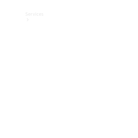
Services
Alle
Services
Service
buchen
Aktionen
Frühjahrscheck