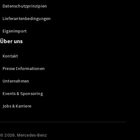
Datenschutzprinzipien
Alle SUVs
EQA
Elektrisch
Lieferantenbedingungen
EQE
Elektrisch
SUV
Eigenimport
EQS
Elektrisch
Über uns
SUV
Mercedes-
Maybach
Elektrisch
Kontakt
EQS SUV
GLA
Presse Informationen
GLA
Neu
GLA
Unternehmen
Neu
Elektrisch
GLB
Elektrisch
Events & Sponsoring
GLB
GLC
Elektrisch
Jobs & Karriere
GLC
GLC Coupé
GLE
GLE Coupé
GLS
© 2026. Mercedes-Benz
Mercedes-