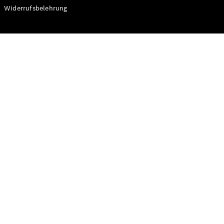
Modelle
Widerrufsbelehrung
CLA
Shooting
Elektrisch
Brake
CLA
Shooting
Brake
C-Klasse T-
Modell
C-Klasse T-
Modell All-
Terrain
E-Klasse T-
Modell
E-Klasse T-
Modell All-
Terrain
Konfigurator
Online
Store