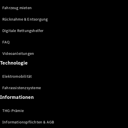
E-Klasse
Fahrzeug mieten
Limousine
S-Klasse
Rücknahme & Entsorgung
S-Klasse
Limousine
Digitale Rettungshelfer
lang
Mercedes-
FAQ
Maybach S-
Klasse
Videoanleitungen
Technologie
Konfigurator
Online
Elektromobilität
Store
SUV & Geländewagen
Fahrassistenzsysteme
Informationen
THG-Prämie
Informationspflichten & AGB