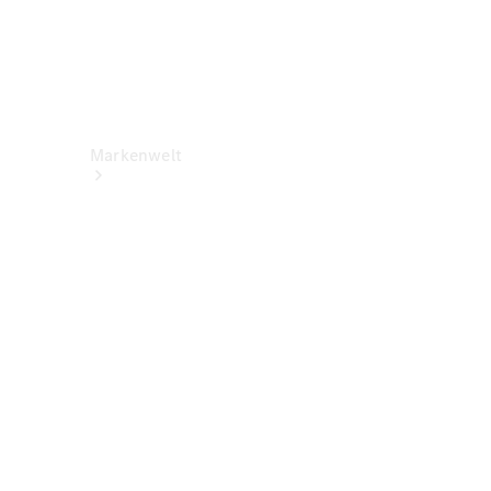
Markenwelt
Über
Mercedes-
Benz