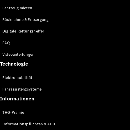
E-Klasse
Fahrzeug mieten
Limousine
S-Klasse
Rücknahme & Entsorgung
S-Klasse
Limousine
Digitale Rettungshelfer
lang
Mercedes-
FAQ
Maybach S-
Klasse
Videoanleitungen
Technologie
Konfigurator
Online
Elektromobilität
Store
SUV & Geländewagen
Fahrassistenzsysteme
Informationen
THG-Prämie
Informationspflichten & AGB