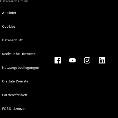
Österreich GmbH.
Maybach
Neu
GLS
Anbieter
G-
Elektrisch
Klasse
Cookies
G-Klasse
Datenschutz
Konfigurator
Online
Store
Rechtliche Hinweise
T-Modelle / Kombis
Nutzungsbedingungen
Digitale Dienste
Barrierefreiheit
FOSS-Lizenzen
Alle T-