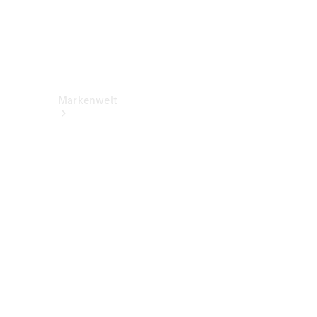
Markenwelt
Über
Mercedes-
Benz