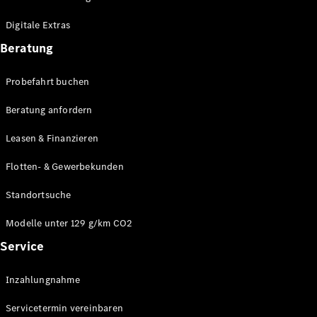
Plug-in-Hybrid Modelle
Digitale Extras
Limousinen
Beratung
Probefahrt buchen
Beratung anfordern
Leasen & Finanzieren
Alle
Limousinen
Flotten- & Gewerbekunden
CLA
Elektrisch
CLA
Standortsuche
C-Klasse
Limousine
Modelle unter 129 g/km CO2
C-Klasse
Service
Elektrisch
Limousine
EQE
Elektrisch
Inzahlungnahme
Limousine
EQS
Elektrisch
Servicetermin vereinbaren
Limousine