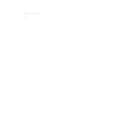
Services
Alle
Services
Service
buchen
Aktionen
Frühjahrscheck