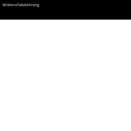
Modelle
Widerrufsbelehrung
CLA
Shooting
Elektrisch
Brake
CLA
Shooting
Brake
C-Klasse T-
Modell
C-Klasse T-
Modell All-
Terrain
E-Klasse T-
Modell
E-Klasse T-
Modell All-
Terrain
Konfigurator
Online
Store