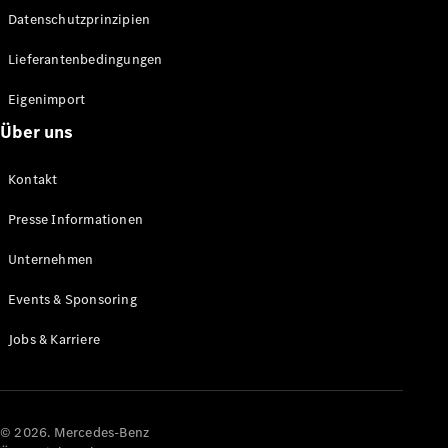
Datenschutzprinzipien
Alle SUVs
EQA
Elektrisch
Lieferantenbedingungen
EQE
Elektrisch
SUV
Eigenimport
EQS
Elektrisch
Über uns
SUV
Mercedes-
Maybach
Elektrisch
Kontakt
EQS SUV
GLA
Presse Informationen
GLA
Neu
GLA
Unternehmen
Neu
Elektrisch
GLB
Elektrisch
Events & Sponsoring
GLB
GLC
Elektrisch
Jobs & Karriere
GLC
GLC Coupé
GLE
GLE Coupé
GLS
© 2026. Mercedes-Benz
Mercedes-