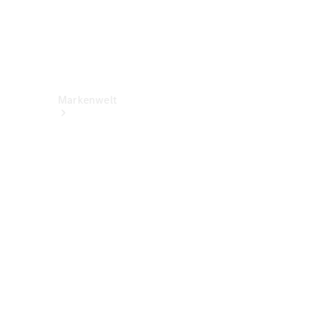
Markenwelt
Über
Mercedes-
Benz