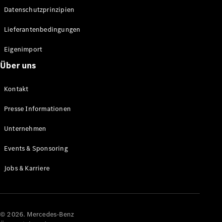
Datenschutzprinzipien
Alle SUVs
EQA
Elektrisch
Lieferantenbedingungen
EQE
Elektrisch
SUV
Eigenimport
EQS
Elektrisch
Über uns
SUV
Mercedes-
Maybach
Elektrisch
Kontakt
EQS SUV
GLA
Presse Informationen
GLA
Neu
GLA
Unternehmen
Neu
Elektrisch
GLB
Elektrisch
Events & Sponsoring
GLB
GLC
Elektrisch
Jobs & Karriere
GLC
GLC Coupé
GLE
GLE Coupé
GLS
© 2026. Mercedes-Benz
Mercedes-