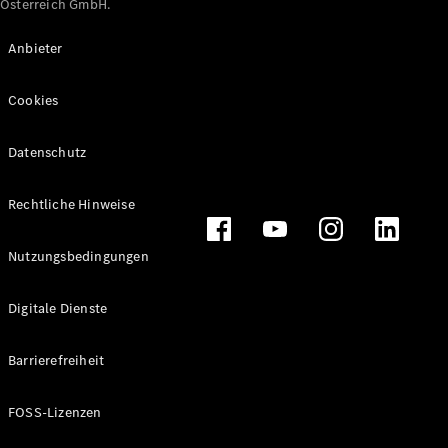
Österreich GmbH.
Maybach
Neu
GLS
Anbieter
G-
Elektrisch
Klasse
Cookies
G-Klasse
Datenschutz
Konfigurator
Online
Store
Rechtliche Hinweise
T-Modelle / Kombis
Nutzungsbedingungen
Digitale Dienste
Barrierefreiheit
FOSS-Lizenzen
Alle T-