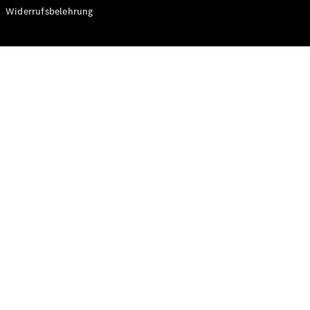
Modelle
Widerrufsbelehrung
CLA
Shooting
Elektrisch
Brake
CLA
Shooting
Brake
C-Klasse T-
Modell
C-Klasse T-
Modell All-
Terrain
E-Klasse T-
Modell
E-Klasse T-
Modell All-
Terrain
Konfigurator
Online
Store