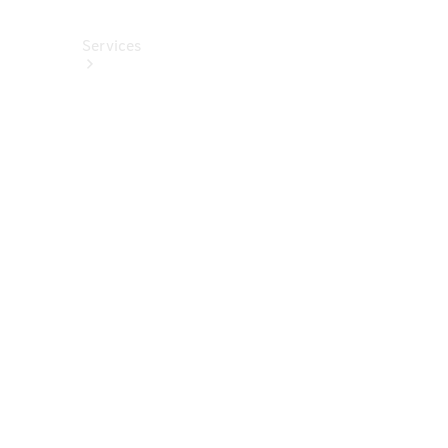
Services
Alle
Services
Service
buchen
Aktionen
Frühjahrscheck