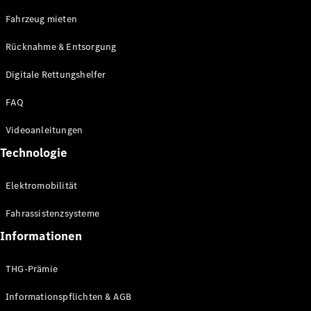
E-Klasse
Fahrzeug mieten
Limousine
S-Klasse
Rücknahme & Entsorgung
S-Klasse
Limousine
Digitale Rettungshelfer
lang
Mercedes-
FAQ
Maybach S-
Klasse
Videoanleitungen
Technologie
Konfigurator
Online
Elektromobilität
Store
SUV & Geländewagen
Fahrassistenzsysteme
Informationen
THG-Prämie
Informationspflichten & AGB