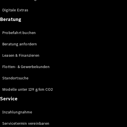
Plug-in-Hybrid Modelle
Digitale Extras
Limousinen
Beratung
Probefahrt buchen
Beratung anfordern
Leasen & Finanzieren
Alle
Limousinen
Flotten- & Gewerbekunden
CLA
Elektrisch
CLA
Standortsuche
C-Klasse
Limousine
Modelle unter 129 g/km CO2
C-Klasse
Service
Elektrisch
Limousine
EQE
Elektrisch
Inzahlungnahme
Limousine
EQS
Elektrisch
Servicetermin vereinbaren
Limousine