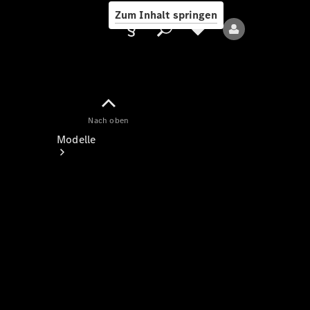
Zum Inhalt springen
Nach oben
Anbieter/Datenschutz
Modelle
Alle Modelle
Neue Modelle
Elektromodelle