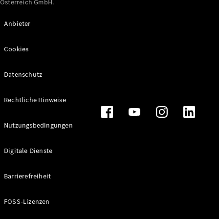
Österreich GmbH.
Maybach
Neu
GLS
Anbieter
G-
Elektrisch
Klasse
Cookies
G-Klasse
Datenschutz
Konfigurator
Online
Store
Rechtliche Hinweise
T-Modelle / Kombis
Nutzungsbedingungen
Digitale Dienste
Barrierefreiheit
FOSS-Lizenzen
Alle T-