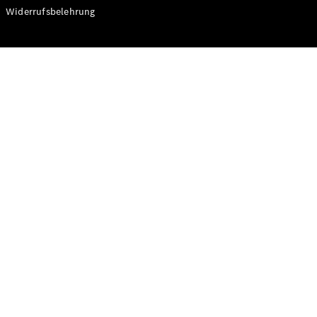
Modelle
Widerrufsbelehrung
CLA
Shooting
Elektrisch
Brake
CLA
Shooting
Brake
C-Klasse T-
Modell
C-Klasse T-
Modell All-
Terrain
E-Klasse T-
Modell
E-Klasse T-
Modell All-
Terrain
Konfigurator
Online
Store