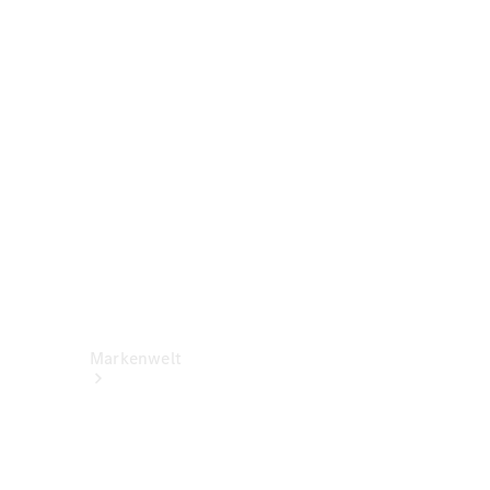
Benz Apps
Betriebsanleitungen
Support &
Kontakt
Rückrufe
Markenwelt