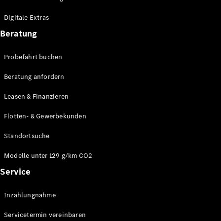
Plug-in-Hybrid Modelle
Digitale Extras
Limousinen
Beratung
Probefahrt buchen
Beratung anfordern
Leasen & Finanzieren
Alle
Limousinen
Flotten- & Gewerbekunden
CLA
Elektrisch
CLA
Standortsuche
C-Klasse
Limousine
Modelle unter 129 g/km CO2
C-Klasse
Service
Elektrisch
Limousine
EQE
Elektrisch
Inzahlungnahme
Limousine
EQS
Elektrisch
Servicetermin vereinbaren
Limousine