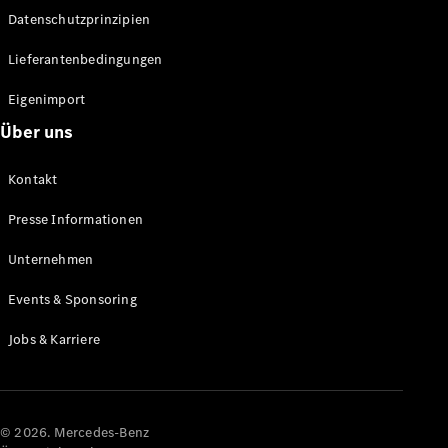
Datenschutzprinzipien
Alle SUVs
EQA
Elektrisch
Lieferantenbedingungen
EQE
Elektrisch
SUV
Eigenimport
EQS
Elektrisch
Über uns
SUV
Mercedes-
Maybach
Elektrisch
Kontakt
EQS SUV
GLA
Presse Informationen
GLA
Neu
GLA
Unternehmen
Neu
Elektrisch
GLB
Elektrisch
Events & Sponsoring
GLB
GLC
Elektrisch
Jobs & Karriere
GLC
GLC Coupé
GLE
GLE Coupé
GLS
© 2026. Mercedes-Benz
Mercedes-