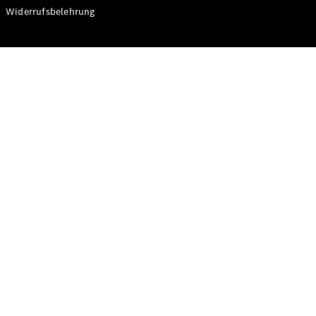
Modelle
Widerrufsbelehrung
CLA
Shooting
Elektrisch
Brake
CLA
Shooting
Brake
C-Klasse T-
Modell
C-Klasse T-
Modell All-
Terrain
E-Klasse T-
Modell
E-Klasse T-
Modell All-
Terrain
Konfigurator
Online
Store