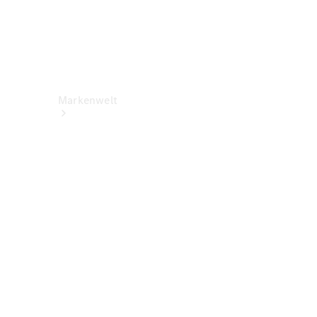
Markenwelt
Über
Mercedes-
Benz