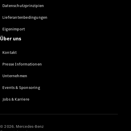
Datenschutzprinzipien
Alle SUVs
EQA
Elektrisch
Lieferantenbedingungen
EQE
Elektrisch
SUV
Eigenimport
EQS
Elektrisch
Über uns
SUV
Mercedes-
Maybach
Elektrisch
Kontakt
EQS SUV
GLA
Presse Informationen
GLA
Neu
GLA
Unternehmen
Neu
Elektrisch
GLB
Elektrisch
Events & Sponsoring
GLB
GLC
Elektrisch
Jobs & Karriere
GLC
GLC Coupé
GLE
GLE Coupé
GLS
© 2026. Mercedes-Benz
Mercedes-