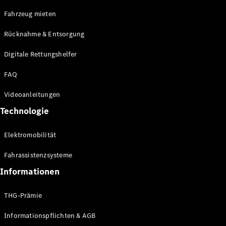
E-Klasse
Fahrzeug mieten
Limousine
S-Klasse
Rücknahme & Entsorgung
S-Klasse
Limousine
Digitale Rettungshelfer
lang
Mercedes-
FAQ
Maybach S-
Klasse
Videoanleitungen
Technologie
Konfigurator
Online
Elektromobilität
Store
SUV & Geländewagen
Fahrassistenzsysteme
Informationen
THG-Prämie
Informationspflichten & AGB