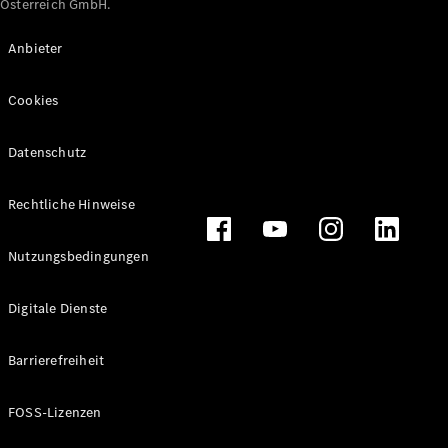
Österreich GmbH.
Maybach
Neu
GLS
Anbieter
G-
Elektrisch
Klasse
Cookies
G-Klasse
Datenschutz
Konfigurator
Online
Store
Rechtliche Hinweise
T-Modelle / Kombis
Nutzungsbedingungen
Digitale Dienste
Barrierefreiheit
FOSS-Lizenzen
Alle T-