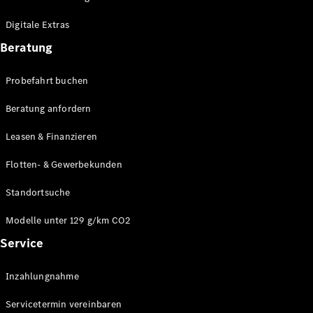
Plug-in-Hybrid Modelle
Digitale Extras
Limousinen
Beratung
Probefahrt buchen
Beratung anfordern
Leasen & Finanzieren
Alle
Limousinen
Flotten- & Gewerbekunden
CLA
Elektrisch
CLA
Standortsuche
C-Klasse
Limousine
Modelle unter 129 g/km CO2
C-Klasse
Service
Elektrisch
Limousine
EQE
Elektrisch
Inzahlungnahme
Limousine
EQS
Elektrisch
Servicetermin vereinbaren
Limousine