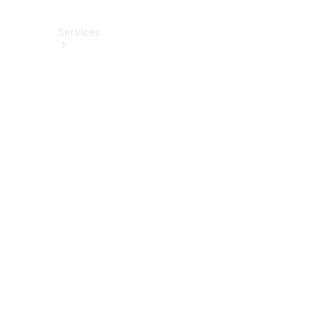
Services
Alle
Services
Service
buchen
Aktionen
Frühjahrscheck