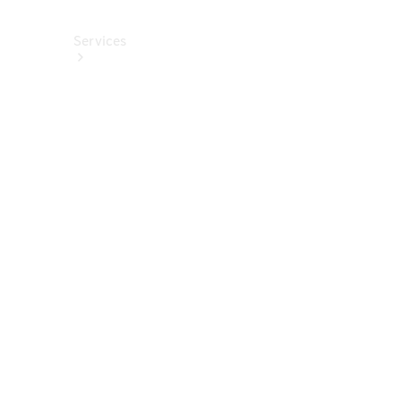
Services
Alle
Services
Service
buchen
Aktionen
Frühjahrscheck