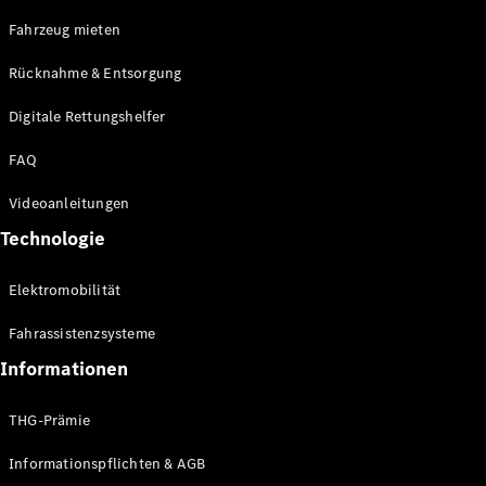
E-Klasse
Fahrzeug mieten
Limousine
S-Klasse
Rücknahme & Entsorgung
S-Klasse
Limousine
Digitale Rettungshelfer
lang
Mercedes-
FAQ
Maybach S-
Klasse
Videoanleitungen
Technologie
Konfigurator
Online
Elektromobilität
Store
SUV & Geländewagen
Fahrassistenzsysteme
Informationen
THG-Prämie
Informationspflichten & AGB