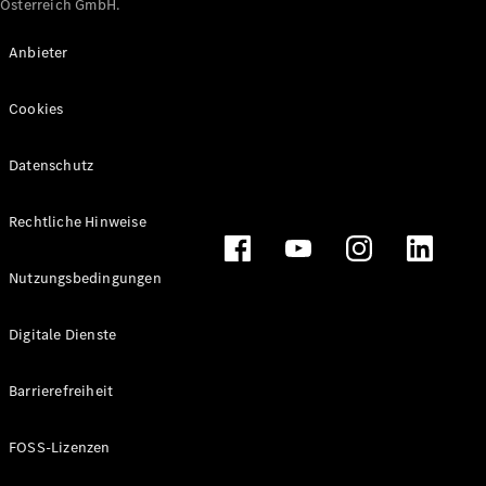
Österreich GmbH.
Maybach
Neu
GLS
Anbieter
G-
Elektrisch
Klasse
Cookies
G-Klasse
Datenschutz
Konfigurator
Online
Store
Rechtliche Hinweise
T-Modelle / Kombis
Nutzungsbedingungen
Digitale Dienste
Barrierefreiheit
FOSS-Lizenzen
Alle T-