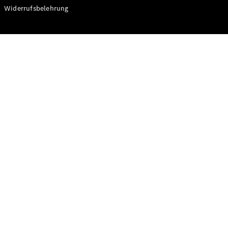
Modelle
Widerrufsbelehrung
CLA
Shooting
Elektrisch
Brake
CLA
Shooting
Brake
C-Klasse T-
Modell
C-Klasse T-
Modell All-
Terrain
E-Klasse T-
Modell
E-Klasse T-
Modell All-
Terrain
Konfigurator
Online
Store