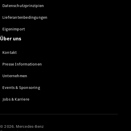
Datenschutzprinzipien
Alle SUVs
EQA
Elektrisch
Lieferantenbedingungen
EQE
Elektrisch
SUV
Eigenimport
EQS
Elektrisch
Über uns
SUV
Mercedes-
Maybach
Elektrisch
Kontakt
EQS SUV
GLA
Presse Informationen
GLA
Neu
GLA
Unternehmen
Neu
Elektrisch
GLB
Elektrisch
Events & Sponsoring
GLB
GLC
Elektrisch
Jobs & Karriere
GLC
GLC Coupé
GLE
GLE Coupé
GLS
© 2026. Mercedes-Benz
Mercedes-