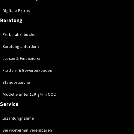
Plug-in-Hybrid Modelle
Digitale Extras
Limousinen
Beratung
Probefahrt buchen
Beratung anfordern
Leasen & Finanzieren
Alle
Limousinen
Flotten- & Gewerbekunden
CLA
Elektrisch
CLA
Standortsuche
C-Klasse
Limousine
Modelle unter 129 g/km CO2
C-Klasse
Service
Elektrisch
Limousine
EQE
Elektrisch
Inzahlungnahme
Limousine
EQS
Elektrisch
Servicetermin vereinbaren
Limousine