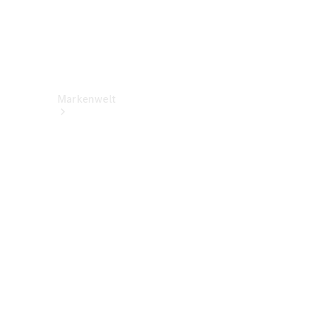
Markenwelt
Über
Mercedes-
Benz