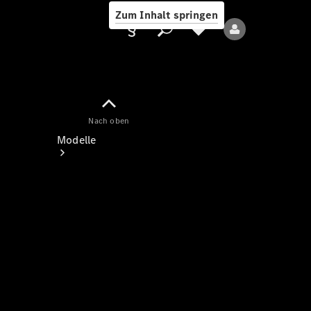
Zum Inhalt springen
Nach oben
Anbieter/Datenschutz
Modelle
Alle Modelle
Neue Modelle
Elektromodelle